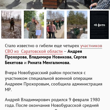
+8 фото
Стало известно о гибели еще четырех
участников
СВО из Саратовской области
–
Андрея
Прохорова, Владимира Новикова, Сергея
Бекетова
и
Ринат
а
Менгалимов
а.
Вчера Новобурасский район простился с
участником специальной военной операции
Андреем Прохоровым, сообщила администрация
МР.
Андрей Владимирович родился 9 февраля 1980
года. После окончания Новобурасской средней