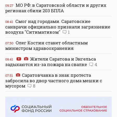
МО РФ: в Саратовской области и других
09:27
регионах сбили 203 БПЛА
Смог над городами. Саратовские
08:41
санврачи официально признали загрязнение
воздуха "Ситиматиком"
1
Олег Костин станет областным
07:50
министром здравоохранения
Жители Саратова и Энгельса
09:41
задыхаются из-за пожара на свалке
4
Саратовчанка в знак протеста
07:51
забросила во двор частного дома мешки с
мусором
8