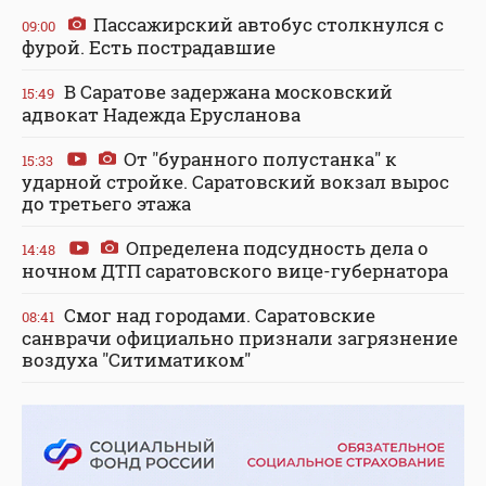
Пассажирский автобус столкнулся с
09:00
фурой. Есть пострадавшие
В Саратове задержана московский
15:49
адвокат Надежда Ерусланова
От "буранного полустанка" к
15:33
ударной стройке. Саратовский вокзал вырос
до третьего этажа
Определена подсудность дела о
14:48
ночном ДТП саратовского вице-губернатора
Смог над городами. Саратовские
08:41
санврачи официально признали загрязнение
воздуха "Ситиматиком"