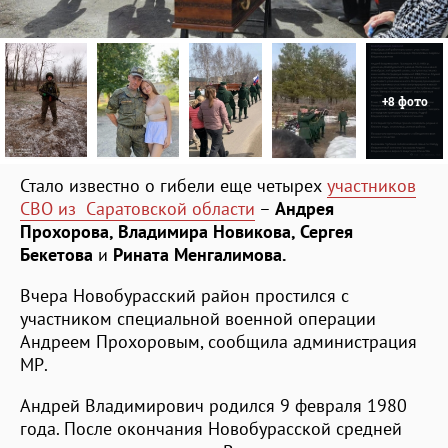
+8 фото
Стало известно о гибели еще четырех
участников
СВО из Саратовской области
–
Андрея
Прохорова, Владимира Новикова, Сергея
Бекетова
и
Ринат
а
Менгалимов
а.
Вчера Новобурасский район простился с
участником специальной военной операции
Андреем Прохоровым, сообщила администрация
МР.
Андрей Владимирович родился 9 февраля 1980
года. После окончания Новобурасской средней