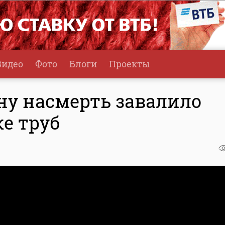
Видео
Фото
Блоги
Проекты
ну насмерть завалило
е труб