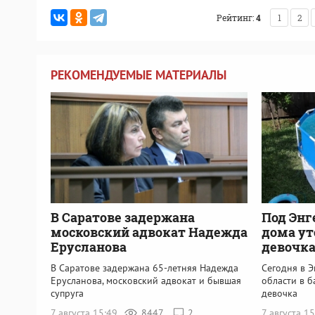
Рейтинг:
4
1
2
РЕКОМЕНДУЕМЫЕ МАТЕРИАЛЫ
В Саратове задержана
Под Энг
московский адвокат Надежда
дома ут
Ерусланова
девочк
В Саратове задержана 65-летняя Надежда
Сегодня в 
Ерусланова, московский адвокат и бывшая
области в б
супруга
девочка
7 августа 15:49
8447
2
7 августа 1