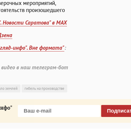
верочных мероприятий,
тоятельств произошедшего
". Новости Саратова" в MAX
Дзена
згляд-инфо". Вне формата"
:
 видео в наш телеграм-бот
ало землей
гибель на производстве
инфо"
Подписа