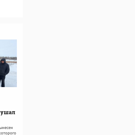
лушал
вынесен
которого