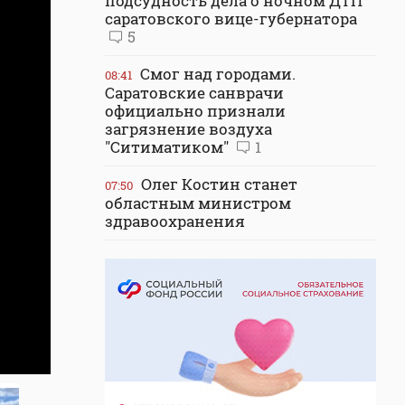
подсудность дела о ночном ДТП
саратовского вице-губернатора
5
Смог над городами.
08:41
Саратовские санврачи
официально признали
загрязнение воздуха
"Ситиматиком"
1
Олег Костин станет
07:50
областным министром
здравоохранения