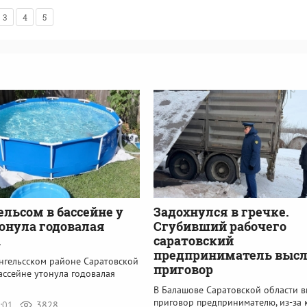
3
4
5
ельсом в бассейне у
Задохнулся в гречке.
онула годовалая
Сгубивший рабочего
а
саратовский
предприниматель выс
Энгельсском районе Саратовской
приговор
ассейне утонула годовалая
В Балашове Саратовской области 
приговор предпринимателю, из-за 
5:01
3828