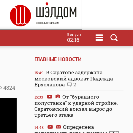
8 августа
02:16
ГЛАВНЫЕ НОВОСТИ
В Саратове задержана
15:49
московский адвокат Надежда
Ерусланова
2
4824
От "буранного
15:33
полустанка" к ударной стройке.
Саратовский вокзал вырос до
третьего этажа
Определена
14:48