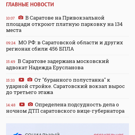
ГЛАВНЫЕ НОВОСТИ
В Саратове на Привокзальной
10:07
площади откроют платную парковку на 134
места
МО РФ: в Саратовской области и других
09:24
регионах сбили 456 БПЛА
В Саратове задержана московский
15:49
адвокат Надежда Ерусланова
От "буранного полустанка" к
15:33
ударной стройке. Саратовский вокзал вырос
до третьего этажа
Определена подсудность дела о
14:48
ночном ДТП саратовского вице-губернатора