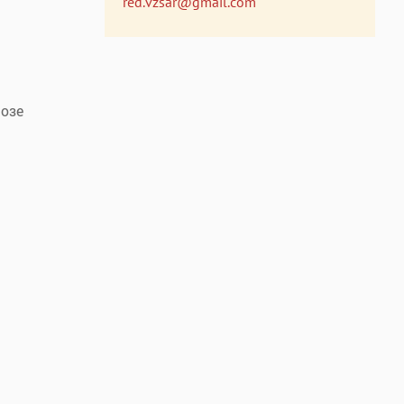
red.vzsar@gmail.com
озе