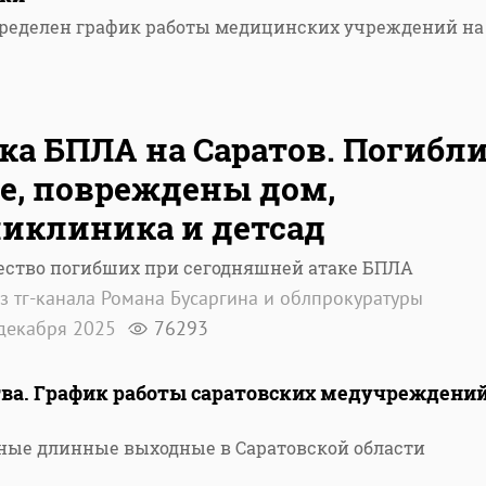
пределен график работы медицинских учреждений на
ка БПЛА на Саратов. Погибл
е, повреждены дом,
иклиника и детсад
ество погибших при сегодняшней атаке БПЛА
з тг-канала Романа Бусаргина и облпрокуратуры
декабря 2025
76293
тва. График работы саратовских медучреждени
ные длинные выходные в Саратовской области