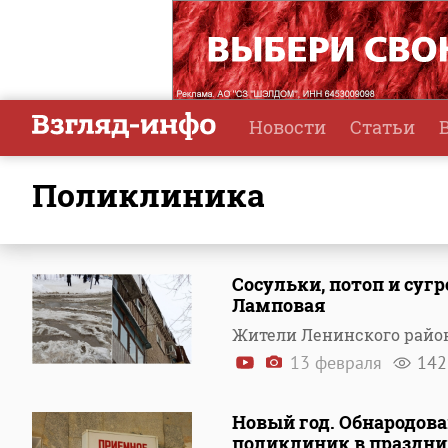
Новости
Статьи
поликлиника
Сосульки, потоп и су
Ламповая
Жители Ленинского район
13 февраля
142
Новый год. Обнародова
поликлиник в праздн