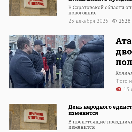
В Саратовской области о
новогодние
23 декабря 2025
2528
Ата
дво
пол
Колич
Фото и
13 
День народного единс
изменится
В предстоящие празднич
изменится