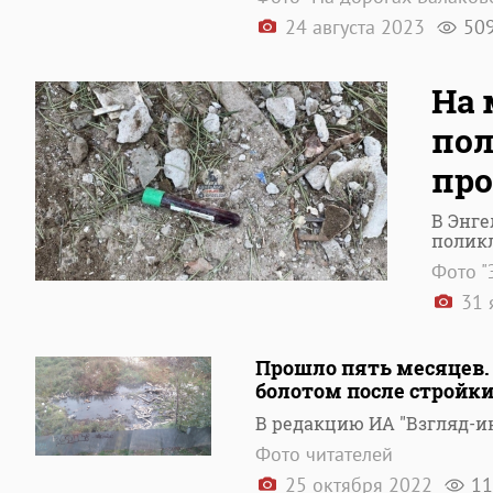
24 августа 2023
50
На 
по
про
В Энге
полик
Фото "
31 
Прошло пять месяцев.
болотом после стройк
В редакцию ИА "Взгляд-и
Фото читателей
25 октября 2022
11