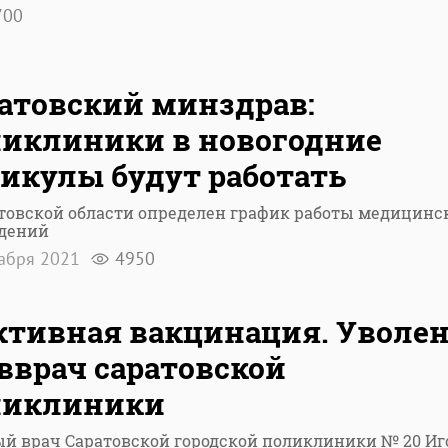
700
атовский минздрав:
иклиники в новогодние
икулы будут работать
товской области определен график работы медицинс
дений
кабря 2021
4950
тивная вакцинация. Уволе
вврач саратовской
ликлиники
й врач Саратовской городской поликлиники № 20 Иг