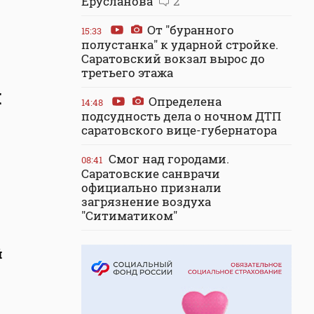
Ерусланова
2
От "буранного
15:33
полустанка" к ударной стройке.
Саратовский вокзал вырос до
третьего этажа
и
Определена
14:48
подсудность дела о ночном ДТП
саратовского вице-губернатора
Смог над городами.
08:41
Саратовские санврачи
официально признали
загрязнение воздуха
"Ситиматиком"
й