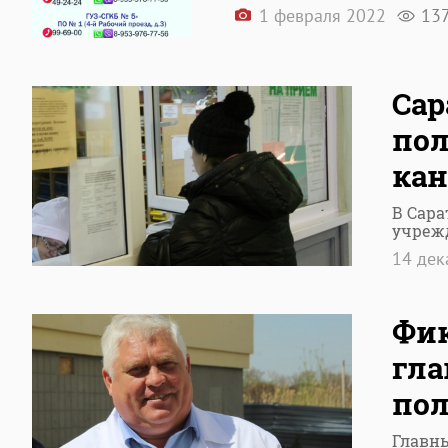
1 февраля 2022
13
Сар
пол
кан
В Сара
учреж
14 де
Фик
гла
по
Главны