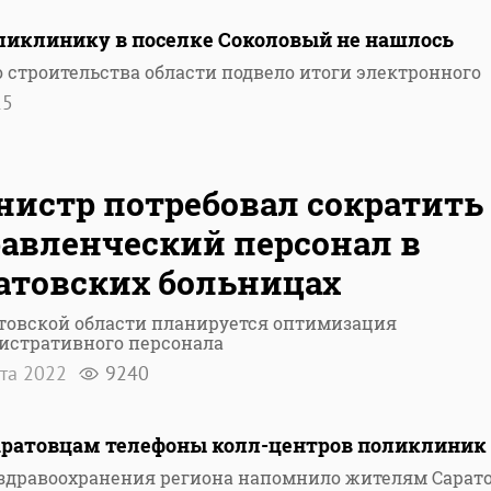
иклинику в поселке Соколовый не нашлось
 строительства области подвело итоги электронного
15
истр потребовал сократить
авленческий персонал в
атовских больницах
товской области планируется оптимизация
истративного персонала
рта 2022
9240
аратовцам телефоны колл-центров поликлиник
здравоохранения региона напомнило жителям Сарат