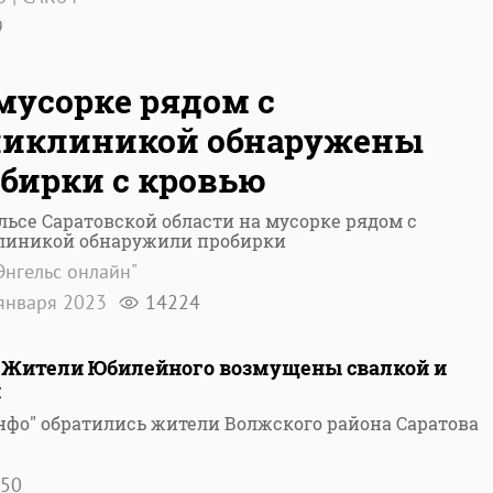
9
мусорке рядом с
ликлиникой обнаружены
бирки с кровью
льсе Саратовской области на мусорке рядом с
линикой обнаружили пробирки
Энгельс онлайн"
января 2023
14224
 Жители Юбилейного возмущены свалкой и
и
нфо" обратились жители Волжского района Саратова
50