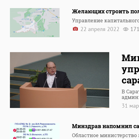
Желающих строить пол
Управление капитального
22 апреля 2022
17
Мин
упр
сар
В Сара
админ
31 ма
Минздрав напомнил с
Областное министерство 