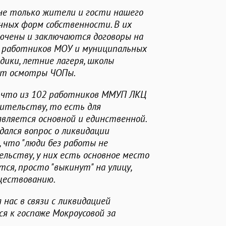
не только жители и гости нашего
ичных форм собственности. В их
лючены и заключаются договоры на
 работников МОУ и муниципальных
дики, летние лагеря, школы
дят осмотры ЧОПы.
, что из 102 работников ММУП ЛКЦ
ительству, то есть для
вляется основной и единственной.
ждался вопрос о ликвидации
, что "люди без работы не
льству, у них есть основное место
тся, просто "выкинут" на улицу,
уществованию.
 нас в связи с ликвидацией
я к госпоже Мокроусовой за