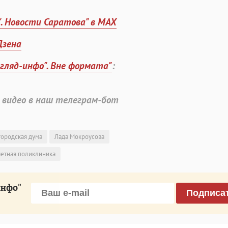
". Новости Саратова" в MAX
Дзена
згляд-инфо". Вне формата"
:
 видео в наш телеграм-бот
городская дума
Лада Мокроусова
четная поликлиника
инфо"
Подписа