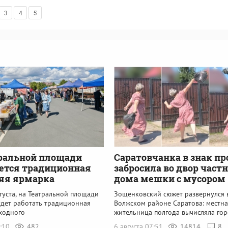
3
4
5
ральной площади
Саратовчанка в знак пр
ется традиционная
забросила во двор част
яя ярмарка
дома мешки с мусором
вгуста, на Театральной площади
Зощенковский сюжет развернулся 
удет работать традиционная
Волжском районе Саратова: местна
ходного
жительница полгода вычисляла го
8:10
482
6 августа 07:51
14814
8