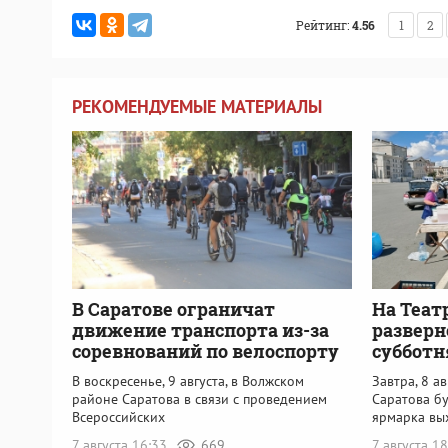
Рейтинг:
4.56
1
2
РЕКОМЕНДУЕМЫЕ МАТЕРИАЛЫ
В Саратове ограничат
На Теат
движение транспорта из-за
разверн
соревнований по велоспорту
субботн
В воскресенье, 9 августа, в Волжском
Завтра, 8 а
районе Саратова в связи с проведением
Саратова б
Всероссийских
ярмарка вы
7 августа 16:33
669
7 августа 1