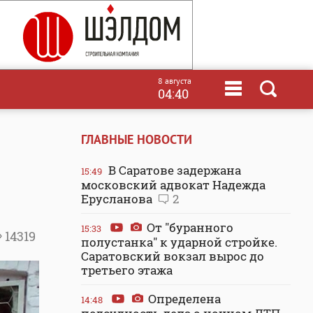
8 августа
04:40
ГЛАВНЫЕ НОВОСТИ
В Саратове задержана
15:49
московский адвокат Надежда
Ерусланова
2
От "буранного
15:33
14319
полустанка" к ударной стройке.
Саратовский вокзал вырос до
третьего этажа
Определена
14:48