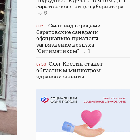
подсудность дела о ночном ДТП
саратовского вице-губернатора
5
Смог над городами.
08:41
Саратовские санврачи
официально признали
загрязнение воздуха
"Ситиматиком"
1
Олег Костин станет
07:50
областным министром
здравоохранения