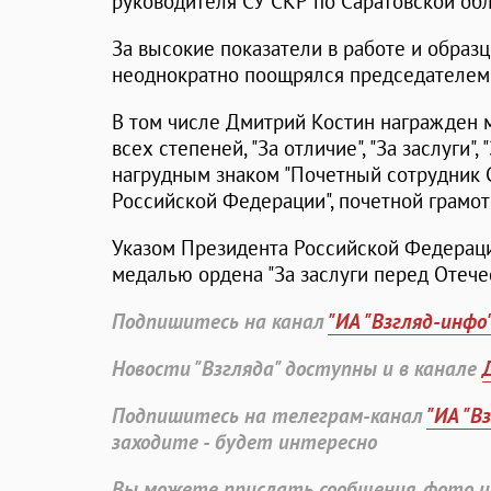
руководителя СУ СКР по Саратовской обл
За высокие показатели в работе и образ
неоднократно поощрялся председателе
В том числе Дмитрий Костин награжден 
всех степеней, "За отличие", "За заслуги",
нагрудным знаком "Почетный сотрудник 
Российской Федерации", почетной грамо
Указом Президента Российской Федераци
медалью ордена "За заслуги перед Отечес
Подпишитесь на канал
"ИА "Взгляд-инфо
Новости "Взгляда" доступны и в канале
Подпишитесь на телеграм-канал
"ИА "В
заходите - будет интересно
Вы можете прислать сообщения, фото и