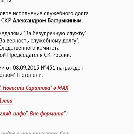
асти.
цовое исполнение служебного долга
м СКР
Александром Бастрыкиным
.
медалями "За безупречную службу"
 "За верность служебному долгу",
Следственного комитета
той Председателя СК России.
и от 08.09.2015 №451 награжден
твом" II степени.
". Новости Саратова" в MAX
Дзена
згляд-инфо". Вне формата"
:
 видео в наш телеграм-бот