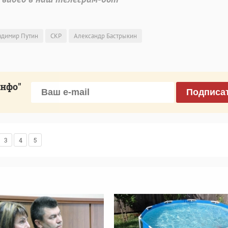
адимир Путин
СКР
Александр Бастрыкин
инфо"
Подписа
3
4
5