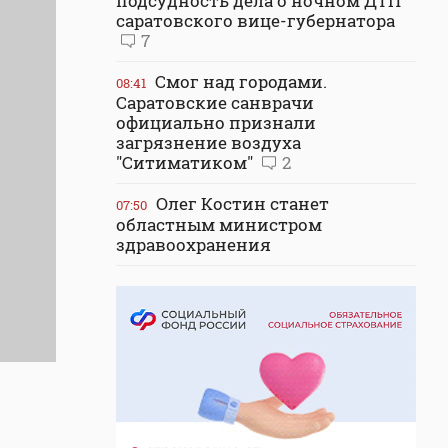
подсудность дела о ночном ДТП
саратовского вице-губернатора
7
Смог над городами.
08:41
Саратовские санврачи
официально признали
загрязнение воздуха
"Ситиматиком"
2
Олег Костин станет
07:50
областным министром
здравоохранения