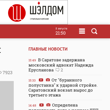
8 августа
21:50
м
ГЛАВНЫЕ НОВОСТИ
В Саратове задержана
15:49
московский адвокат Надежда
Ерусланова
2
7923
От "буранного
15:33
полустанка" к ударной стройке.
Саратовский вокзал вырос до
третьего этажа
Определена
14:48