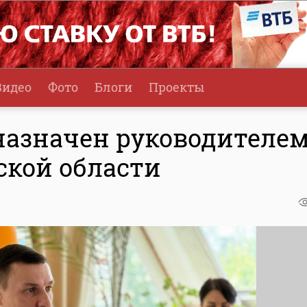
Видео
Фото
Блоги
Проекты
азначен руководителе
ской области