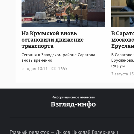
На Крымской вновь
В Сарат
остановили движение
московс
транспорта
Еруслан
Сегодня в Заводском районе Саратова
В Саратове
вновь временно
Ерусланова
супруга
сегодня 10:11
1655
7 августа 1
Информационное агентство
Главный редактор — Лыков Николай Валерьевич