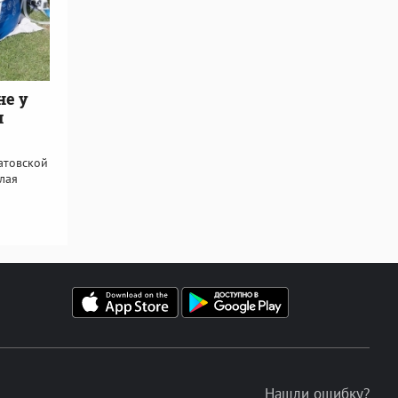
не у
я
атовской
лая
Нашли ошибку?