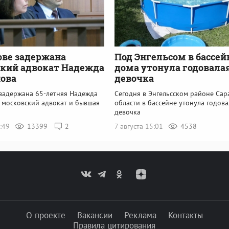
ове задержана
Под Энгельсом в бассей
кий адвокат Надежда
дома утонула годовала
ова
девочка
 задержана 65-летняя Надежда
Сегодня в Энгельсском районе Сар
, московский адвокат и бывшая
области в бассейне утонула годова
девочка
5:49
13399
2
7 августа 15:01
4538
О проекте
Вакансии
Реклама
Контакты
Правила цитирования