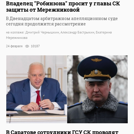
Владелец "Робинзона" просит у главы СК
защиты от Мережниковой
В Двенадцатом арбитражном апелляционном суде
сегодня продолжится рассмотрение
на коллаже: Дмитрий Чернышкин, Александр Бастрыкин, Екатерина
Мережникова
24 февраля
10187
В Саратове сотрудники ГСУ СК проводят