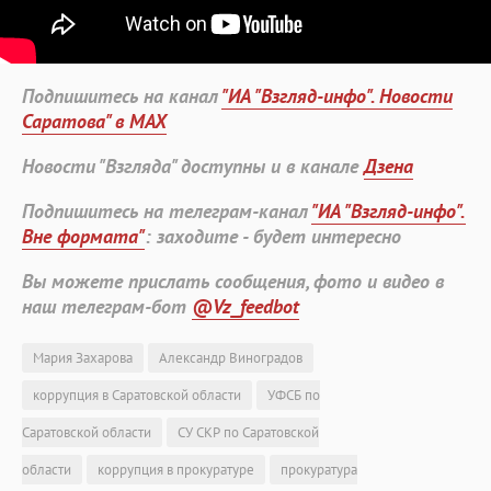
Подпишитесь на канал
"ИА "Взгляд-инфо". Новости
Саратова" в MAX
Новости "Взгляда" доступны и в канале
Дзена
Подпишитесь на телеграм-канал
"ИА "Взгляд-инфо".
Вне формата"
: заходите - будет интересно
Вы можете прислать сообщения, фото и видео в
наш телеграм-бот
@Vz_feedbot
Мария Захарова
Александр Виноградов
коррупция в Саратовской области
УФСБ по
Саратовской области
СУ СКР по Саратовской
области
коррупция в прокуратуре
прокуратура