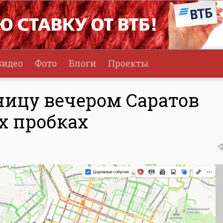
Видео
Фото
Блоги
Проекты
тницу вечером Саратов
х пробках