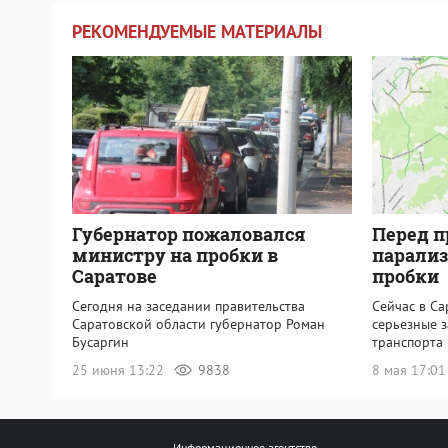
РЕКОМЕНДУЕМЫЕ МАТЕРИАЛЫ
Губернатор пожаловался
Перед п
министру на пробки в
парализ
Саратове
пробки
Сегодня на заседании правительства
Сейчас в С
Саратовской области губернатор Роман
серьезные 
Бусаргин
транспорта
25 июня 13:22
9838
8 мая 17:0
Информационное агентство