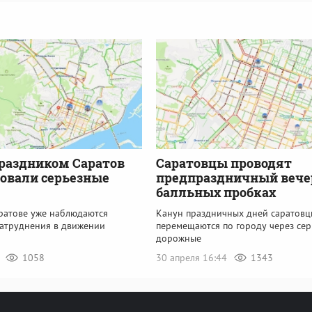
раздником Саратов
Саратовцы проводят
овали серьезные
предпраздничный вечер
балльных пробках
аратове уже наблюдаются
Канун праздничных дней саратовц
затруднения в движении
перемещаются по городу через се
дорожные
1
1058
30 апреля 16:44
1343