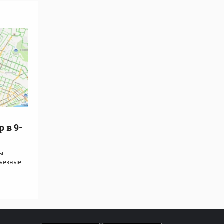
 в 9-
ы
рьезные