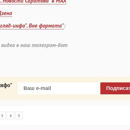
". Новости Саратова" в MAX
Дзена
згляд-инфо". Вне формата"
:
 видео в наш телеграм-бот
инфо"
Подписа
3
4
5