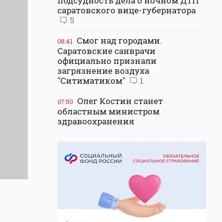
подсудность дела о ночном ДТП
саратовского вице-губернатора
5
Смог над городами.
08:41
Саратовские санврачи
официально признали
загрязнение воздуха
"Ситиматиком"
1
Олег Костин станет
07:50
областным министром
здравоохранения