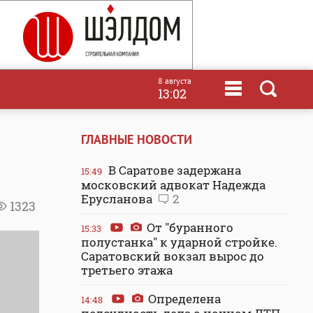
8 августа
13:02
ГЛАВНЫЕ НОВОСТИ
В Саратове задержана
15:49
московский адвокат Надежда
Ерусланова
2
1323
От "буранного
15:33
полустанка" к ударной стройке.
Саратовский вокзал вырос до
третьего этажа
Определена
14:48