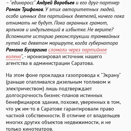
– "единоросс"
Андрей Воробьев
и его друг-партнер
Роман Трифонов
. У этих авторитетных людей,
особо ценных для партийных деятелей, ничего пока
отнимать не будут. Пока охранных грамот,
ярлыков и индульгенций в избытке. Не верите?
Вспомните историю реконструкции трамвайных
путей на девятом маршруте, когда губернатора
Романа Бусаргина
сломали через партийное
колено
", - иронизировал источник нашего
агентства в администрации Саратова.
На этом фоне прокладка газопровода к "Экрану"
(раньше отапливался дизельным топливом и
электричеством) лишь подтверждает
долгосрочность бизнес-планов истинных
бенефициаров здания, похоже, уверенных в том,
что уж им-то в Саратове гарантировали право
частной собственности. В отличие от владельцев
многих других объектов недвижимости, и не
только кинотеатров.