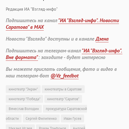
Редакция ИА "Взгляд-инфо"
Подпишитесь на канал
"ИА "Взгляд-инфо". Новости
Саратова" в MAX
Новости "Взгляда" доступны и в канале
Дзена
Подпишитесь на телеграм-канал
"ИА "Взгляд-инфо".
Вне формата"
: заходите - будет интересно
Вы можете прислать сообщения, фото и видео в
наш телеграм-бот
@Vz_feedbot
кинотеатр "Экран"
кинотеатры в Саратове
кинотеатр "Победа"
кинотеатр "Саратов"
Вячеслав Володин
прокуратура Саратовской
области
Сергей Филипенко
Иван Гусев
Михаил Исаев
Роман Трифонов
Андрей