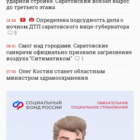
ударной стройке. Саратовский вокзал вырос
до третьего этажа
Определена подсудность дела о
14:48
ночном ДТП саратовского вице-губернатора
5
Смог над городами. Саратовские
08:41
санврачи официально признали загрязнение
воздуха "Ситиматиком"
1
Олег Костин станет областным
07:50
министром здравоохранения