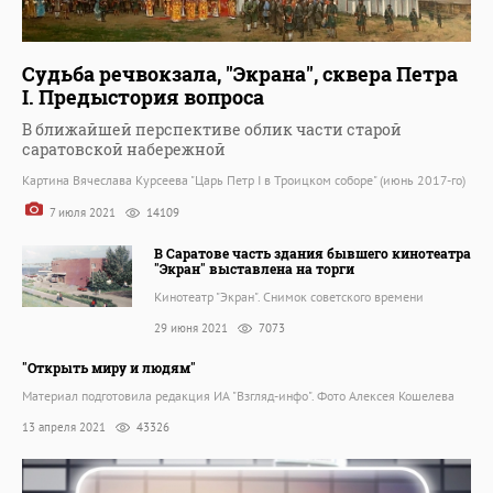
Судьба речвокзала, "Экрана", сквера Петра
I. Предыстория вопроса
В ближайшей перспективе облик части старой
саратовской набережной
Картина Вячеслава Курсеева "Царь Петр I в Троицком соборе" (июнь 2017-го)
7 июля 2021
14109
В Саратове часть здания бывшего кинотеатра
"Экран" выставлена на торги
Кинотеатр "Экран". Снимок советского времени
29 июня 2021
7073
"Открыть миру и людям"
Материал подготовила редакция ИА "Взгляд-инфо". Фото Алексея Кошелева
13 апреля 2021
43326