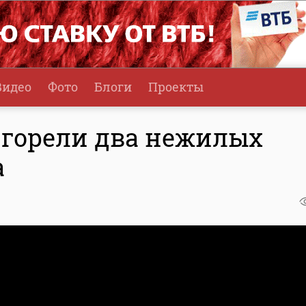
Видео
Фото
Блоги
Проекты
 горели два нежилых
а