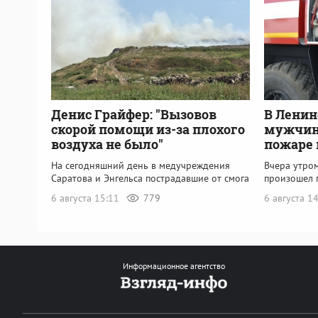
Денис Грайфер: "Вызовов
В Ленин
скорой помощи из-за плохого
мужчина
воздуха не было"
пожаре 
На сегодняшний день в медучреждения
Вчера утро
Саратова и Энгельса пострадавшие от смога
произошел 
6 августа 15:11
779
6 августа 1
Информационное агентство