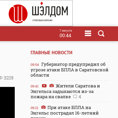
7 августа
00:44
ГЛАВНЫЕ НОВОСТИ
Губернатор предупредил об
09:54
угрозе атаки БПЛА в Саратовской
области
3219
Жители Саратова и
09:41
Энгельса задыхаются из-за
пожара на свалке
4
При атаке БПЛА на
09:12
Энгельс пострадал 16-летний