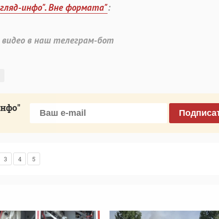
згляд-инфо". Вне формата"
:
 видео в наш телеграм-бот
инфо"
Подписа
3
4
5