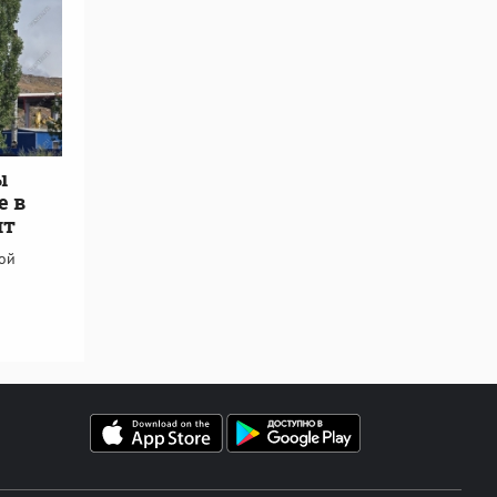
ы
е в
ит
кой