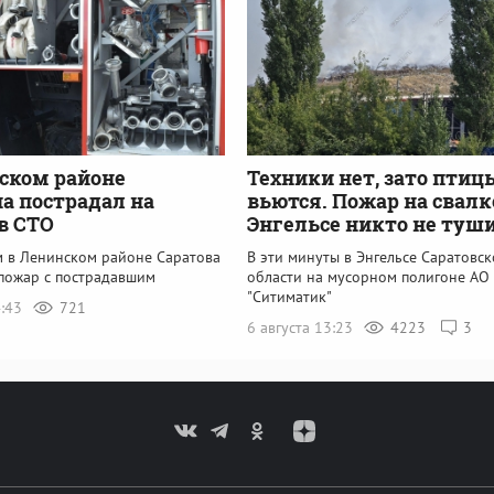
ском районе
Техники нет, зато птиц
 пострадал на
вьются. Пожар на свалк
в СТО
Энгельсе никто не туш
м в Ленинском районе Саратова
В эти минуты в Энгельсе Саратовс
пожар с пострадавшим
области на мусорном полигоне АО
"Ситиматик"
4:43
721
6 августа 13:23
4223
3