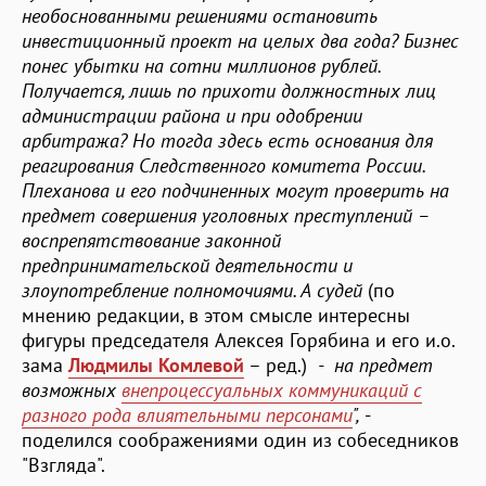
необоснованными решениями остановить
инвестиционный проект на целых два года? Бизнес
понес убытки на сотни миллионов рублей.
Получается, лишь по прихоти должностных лиц
администрации района и при одобрении
арбитража? Но тогда здесь есть основания для
реагирования Следственного комитета России.
Плеханова и его подчиненных могут проверить на
предмет совершения уголовных преступлений –
воспрепятствование законной
предпринимательской деятельности и
злоупотребление полномочиями. А судей
(по
мнению редакции, в этом смысле интересны
фигуры председателя Алексея Горябина и его и.о.
зама
Людмилы Комлевой
– ред.)
- на предмет
возможных
внепроцессуальных коммуникаций с
разного рода влиятельными персонами
",
-
поделился соображениями один из собеседников
"Взгляда".