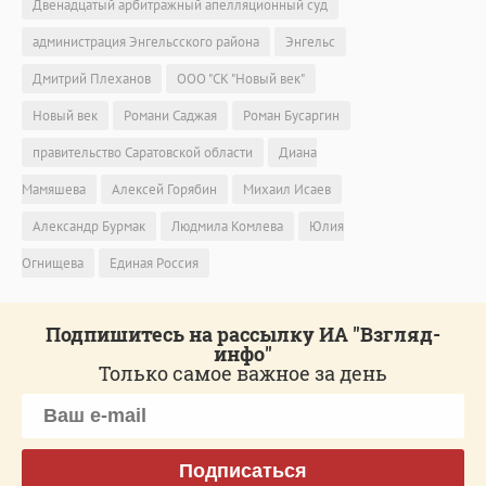
Двенадцатый арбитражный апелляционный суд
администрация Энгельсского района
Энгельс
Дмитрий Плеханов
ООО "СК "Новый век"
Новый век
Романи Саджая
Роман Бусаргин
правительство Саратовской области
Диана
Мамяшева
Алексей Горябин
Михаил Исаев
Александр Бурмак
Людмила Комлева
Юлия
Огнищева
Единая Россия
Подпишитесь на рассылку ИА "Взгляд-
инфо"
Только самое важное за день
Подписаться