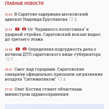
ГЛАВНЫЕ НОВОСТИ
В Саратове задержана московский
15:49
адвокат Надежда Ерусланова
2
От "буранного полустанка" к
15:33
ударной стройке. Саратовский вокзал вырос
до третьего этажа
Определена подсудность дела о
14:48
ночном ДТП саратовского вице-губернатора
7
Смог над городами. Саратовские
08:41
санврачи официально признали загрязнение
воздуха "Ситиматиком"
2
Олег Костин станет областным
07:50
министром здравоохранения