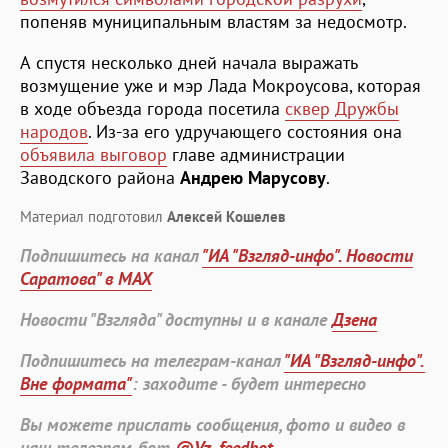
попеняв муниципальным властям за недосмотр.
А спустя несколько дней начала выражать
возмущение уже и мэр Лада Мокроусова, которая
в ходе объезда города посетила
сквер Дружбы
народов
. Из-за его удручающего состояния она
объявила выговор
главе администрации
Заводского района
Андрею Марусову
.
Материал подготовил
Алексей Кошелев
Подпишитесь на канал
"ИА "Взгляд-инфо". Новости
Саратова" в MAX
Новости "Взгляда" доступны и в канале
Дзена
Подпишитесь на телеграм-канал
"ИА "Взгляд-инфо".
Вне формата"
: заходите - будет интересно
Вы можете прислать сообщения, фото и видео в
наш телеграм-бот
@Vz_feedbot