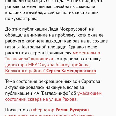
площади образца 2015 года. На них видно, что
раньше коммунальные службы высаживали
красивые клумбы, а сейчас на их месте лишь
пожухлая трава.
До этих публикаций Лада Мокроусовой не
обращала внимание на проблему, хотя окна ее
рабочего кабинета выходят как раз на высохшие
газоны Театральной площади. Однако после
раскрытия секрета Полишинеля
моментально
"назначила" виновника
- отправила в отставку
директора МБУ "Служба благоустройства
Волжского района"
Сергея Камендровского
.
Тема состояния рекреационных зон Саратова
актуализировалась накануне, вслед за
публикацией ИА "Взгляд-инфо" об
ужасающем
состоянии сквера на улице Рахова
.
После этого
губернатор
Роман Бусаргин
возмутился символами городской разрухи
,