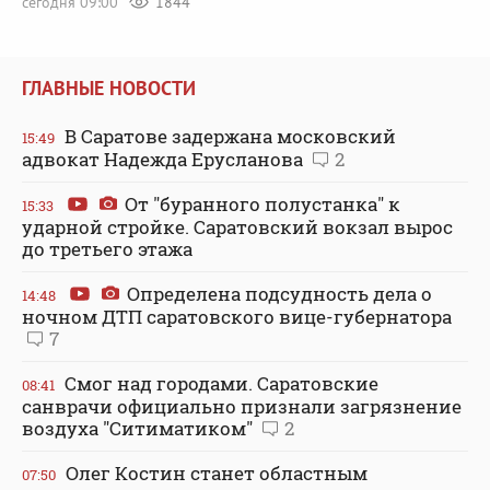
сегодня 09:00
1844
ГЛАВНЫЕ НОВОСТИ
В Саратове задержана московский
15:49
адвокат Надежда Ерусланова
2
От "буранного полустанка" к
15:33
ударной стройке. Саратовский вокзал вырос
до третьего этажа
Определена подсудность дела о
14:48
ночном ДТП саратовского вице-губернатора
7
Смог над городами. Саратовские
08:41
санврачи официально признали загрязнение
воздуха "Ситиматиком"
2
Олег Костин станет областным
07:50