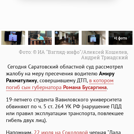
+1 фото
Фото: © ИА "Взгляд-инфо"/Алексей Кошелев,
Андрей Триадский
Сегодня Саратовский областной суд рассмотрел
жалобу на меру пресечения водителю
Амиру
Рахматулину
, совершившему ДТП,
в котором
погиб сын губернатора
Романа Бусаргина
.
19-летнего студента Вавиловского университета
обвиняют по ч. 5 ст. 264 УК РФ (нарушение ПДД
или правил эксплуатации транспорта, повлекшее
гибель двух лиц).
Напомним,
22 июля на Соколовой
черная "Лада