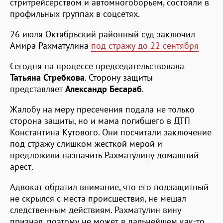
стритрейсерством и автомногоборьем, состояли в
профильных группах в соцсетях.
26 июля Октябрьский районный суд заключил
Амира Рахматулина
под стражу до 22 сентября
Сегодня на процессе председательствовала
Татьяна Стребкова
. Сторону защиты
представляет
Александр Бесараб
.
Жалобу на меру пресечения подала не только
сторона защиты, но и мама погибшего в ДТП
Константина Кутового. Они посчитали заключение
под стражу слишком жесткой мерой и
предложили назначить Рахматулину домашний
арест.
Адвокат обратил внимание, что его подзащитный
не скрылся с места происшествия, не мешал
следственным действиям. Рахматулин вину
признал, поэтому не может в дальнейшем как-то