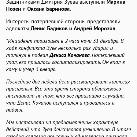
Защитниками Дмитрия Зуева выступили
Марина
Позен
и
Оксана Баринова
.
Интересы потерпевшей стороны представляли
адвокаты
Денис Бадиков
и
Андрей Морозов
.
"
Инцидент произошел в 2 часа ночи 31 декабря. В
ходе конфликта Зуев несколько раз ударил и
толкнул в подвал
Дениса Кочанова
. Потерпевший
упал, его пришлось госпитализировать. Он впал в
кому и умер 3 января.
Последние две недели дело рассматривала коллегия
присяжных. Все это время сторона обвиняемого
настаивала на том, что все произошло случайно,
что Денис Кочанов оступился и провалился в
подвал.
Мы настаивали на преднамеренном характере
действий, что Зуев действовал умышленно. В итоге
сегодня коллегия присяжных единогласно признала