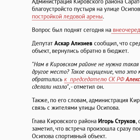
Администрация Кировского района Сарат
благоустройсто пустыря на улице Осипов
постройкой ледовой арены
.
Вопрос был поднят сегодня на
внеочеред
Депутат
Аскар Ализиев
сообщил, что сре
объект, вернулись обратно в бюджет.
"Нам в Кировском районе не нужна такая
другое место? Такое ощущение, что это 
обратились
к председателю СК РФ
Алек
сделали назло"
, - отметил он.
Также, по его словам, администрация Ки
связь с жителями улицы Осипова.
Глава Кировского района
Игорь Струков
,
заметил, что встреча произошла сразу по
Осипова спортивный объект.