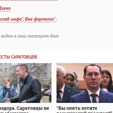
Дзена
згляд-инфо". Вне формата"
:
 видео в наш телеграм-бот
ЕСТЫ САРАТОВЦЕВ
аздора. Саратовцы не
"Вы опять хотите