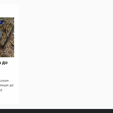
а до
ьском
лицах до
ду