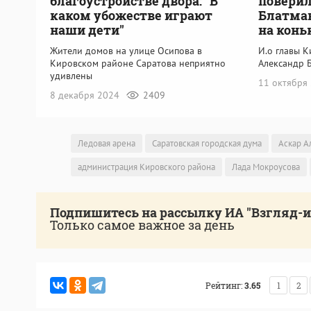
благоустройстве двора: "В
повери
каком убожестве играют
Блатман
наши дети"
на конь
Жители домов на улице Осипова в
И.о главы 
Кировском районе Саратова неприятно
Александр 
удивлены
11 октября
8 декабря 2024
2409
Ледовая арена
Саратовская городская дума
Аскар А
администрация Кировского района
Лада Мокроусова
Подпишитесь на рассылку ИА "Взгляд-
Только самое важное за день
Рейтинг:
3.65
1
2