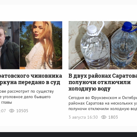
ратовского чиновника
В двух районах Саратов
ркуна передано в суд
полуночи отключили
холодную воду
ове рассмотрит по существу
е уголовное дело бывшего
Сегодня во Фрунзенском и Октябр
 главы
районах Саратова на нескольких у
полуночи отключили холодную во
8:07
10505
3 августа 16:30
1803