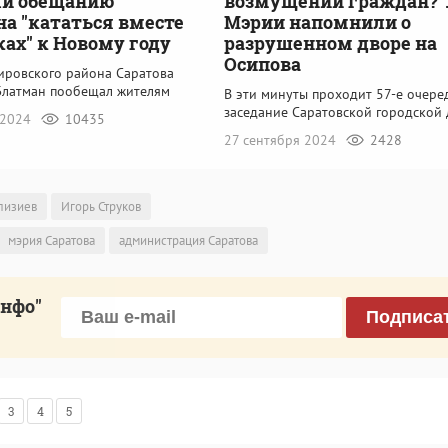
ли обещанию
возмущений граждан?"
а "кататься вместе
Мэрии напомнили о
ках" к Новому году
разрушенном дворе на
Осипова
Кировского района Саратова
Блатман пообещал жителям
В эти минуты проходит 57-е очере
заседание Саратовской городской
 2024
10435
27 сентября 2024
2428
лизиев
Игорь Струков
мэрия Саратова
администрация Саратова
инфо"
Подписа
3
4
5