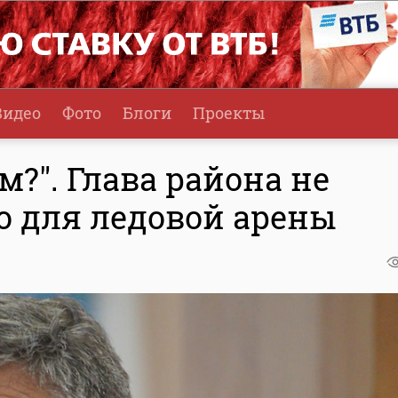
Видео
Фото
Блоги
Проекты
м?". Глава района не
о для ледовой арены