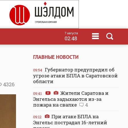
7 августа
02:48
ГЛАВНЫЕ НОВОСТИ
Губернатор предупредил об
09:54
угрозе атаки БПЛА в Саратовской
области
4326
Жители Саратова и
09:41
Энгельса задыхаются из-за
пожара на свалке
4
При атаке БПЛА на
09:12
Энгельс пострадал 16-летний