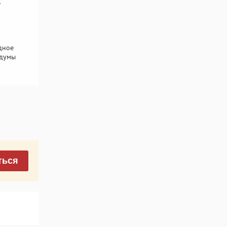
.
дное
 думы
ться