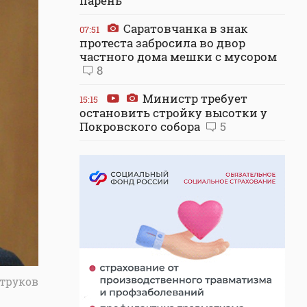
парень
Саратовчанка в знак
07:51
протеста забросила во двор
частного дома мешки с мусором
8
Министр требует
15:15
остановить стройку высотки у
Покровского собора
5
Струков