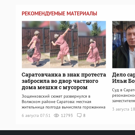
РЕКОМЕНДУЕМЫЕ МАТЕРИАЛЫ
Саратовчанка в знак протеста
Дело са
забросила во двор частного
Ильи Бо
дома мешки с мусором
Суд в Сарат
резонансно
Зощенковский сюжет развернулся в
заместителя
Волжском районе Саратова: местная
жительница полгода вычисляла горожанина
3 августа 1
6 августа 07:51
12793
8