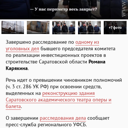
+7 фото
Завершено расследование по
одному из
уголовных дел
бывшего председателя комитета
по реализации инвестиционных проектов в
строительстве Саратовской области
Романа
Карякина
.
Речь идет о превышении чиновником полномочий
(ч. 3 ст. 286 УК РФ) при освоении средств,
выделенных на
реконструкцию здания
Саратовского академического театра оперы и
балета
.
О завершении
расследования дела
сообщает
пресс-служба регионального УФСБ.