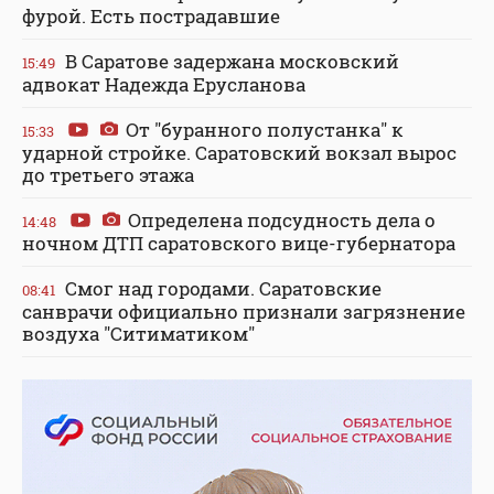
фурой. Есть пострадавшие
В Саратове задержана московский
15:49
адвокат Надежда Ерусланова
От "буранного полустанка" к
15:33
ударной стройке. Саратовский вокзал вырос
до третьего этажа
Определена подсудность дела о
14:48
ночном ДТП саратовского вице-губернатора
Смог над городами. Саратовские
08:41
санврачи официально признали загрязнение
воздуха "Ситиматиком"