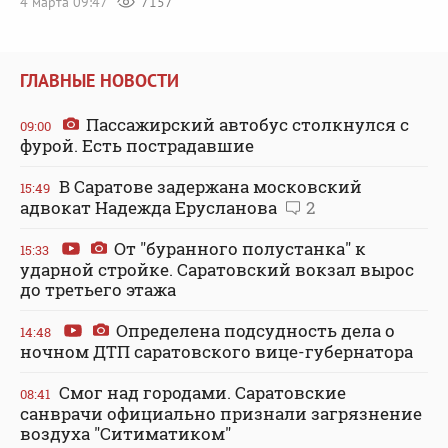
4 марта 09:47
7157
ГЛАВНЫЕ НОВОСТИ
Пассажирский автобус столкнулся с
09:00
фурой. Есть пострадавшие
В Саратове задержана московский
15:49
адвокат Надежда Ерусланова
2
От "буранного полустанка" к
15:33
ударной стройке. Саратовский вокзал вырос
до третьего этажа
Определена подсудность дела о
14:48
ночном ДТП саратовского вице-губернатора
Смог над городами. Саратовские
08:41
санврачи официально признали загрязнение
воздуха "Ситиматиком"