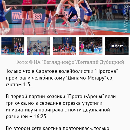
+8 фото
Фото: © ИА "Взгляд-инфо"/Виталий Дубицкий
Только что в Саратове волейболистки "Протона"
проиграли челябинскому "Динамо-Метару" со
счетом 1:3.
В первой партии хозяйки "Протон-Арены" вели
три очка, но в середине отрезка упустили
инициативу и проиграла с почти двузначной
разницей – 16:25.
Во втором сете картина повторилась, только