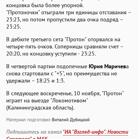
концовка была более упорной.
"Протоночки" отыграли три единицы отставания –
23:23, но потом пропустили два очка подряд –
23:25.
В дебюте третьего сета "Протон" оторвался на
четыре-пять очков. Соперницы сравняли счет –
20:20, но концовку уступили - 23:25.
В четвертой партии подопечные
Юрия Маричев
а
снова стартовали с "+5", но преимущества не
удержали – 18:25 и 1:3.
В следующее воскреченье, 10 ноября, "Протон"
играет на выезде "Локомотивом"
(Калининградская область).
Материал подготовил
Виталий Дубицкий
Подпишитесь на канал
"ИА "Взгляд-инфо". Новости
Саратова" в MAX