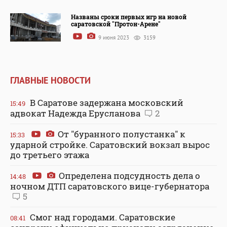
Названы сроки первых игр на новой
саратовской "Протон-Арене"
9 июня 2023
3159
ГЛАВНЫЕ НОВОСТИ
В Саратове задержана московский
15:49
адвокат Надежда Ерусланова
2
От "буранного полустанка" к
15:33
ударной стройке. Саратовский вокзал вырос
до третьего этажа
Определена подсудность дела о
14:48
ночном ДТП саратовского вице-губернатора
5
Смог над городами. Саратовские
08:41