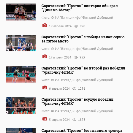
Саратовский "Протон" повторно обыграл
"Динамо-Метар"
Фото: © ИА "Взгляд-инфо"/Виталий Дубицкий
19 апреля 2024
920
Саратовский "Протон" с победы начал серию
за пятое место
Фото: © ИА "Взгляд-инфо"/Виталий Дубицкий
17 апреля 2024
953
Саратовский "Протон" во второй раз победил
"Уралочку-НТМК"
Фото: © ИА "Взгляд-инфо"/Виталий Дубицкий
6 апреля 2024
1291
Саратовский "Протон" всухую победил
"Уралочку-НТМК"
Фото: © ИА "Взгляд-инфо"/Виталий Дубицкий
5 апреля 2024
1873
Саратовский "Протон" без главного тренера