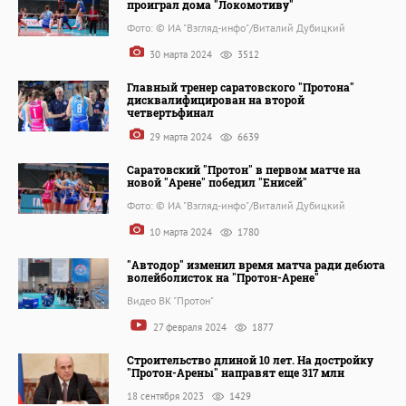
проиграл дома "Локомотиву"
Фото: © ИА "Взгляд-инфо"/Виталий Дубицкий
30 марта 2024
3512
Главный тренер саратовского "Протона"
дисквалифицирован на второй
четвертьфинал
29 марта 2024
6639
Саратовский "Протон" в первом матче на
новой "Арене" победил "Енисей"
Фото: © ИА "Взгляд-инфо"/Виталий Дубицкий
10 марта 2024
1780
"Автодор" изменил время матча ради дебюта
волейболисток на "Протон-Арене"
Видео ВК "Протон"
27 февраля 2024
1877
Строительство длиной 10 лет. На достройку
"Протон-Арены" направят еще 317 млн
18 сентября 2023
1429