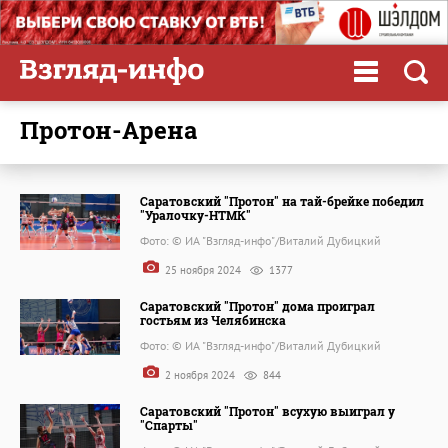
Протон-Арена
Саратовский "Протон" на тай-брейке победил
"Уралочку-НТМК"
Фото: © ИА "Взгляд-инфо"/Виталий Дубицкий
25 ноября 2024
1377
Саратовский "Протон" дома проиграл
гостьям из Челябинска
Фото: © ИА "Взгляд-инфо"/Виталий Дубицкий
2 ноября 2024
844
Саратовский "Протон" всухую выиграл у
"Спарты"