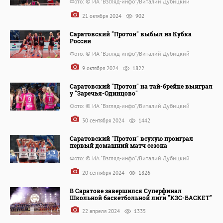
Фото: © ИА "Взгляд-инфо"/Виталий Дубицкий
21 октября 2024
902
Саратовский "Протон" выбыл из Кубка
России
Фото: © ИА "Взгляд-инфо"/Виталий Дубицкий
9 октября 2024
1822
Саратовский "Протон" на тай-брейке выиграл
у "Заречья-Одинцово"
Фото: © ИА "Взгляд-инфо"/Виталий Дубицкий
30 сентября 2024
1442
Саратовский "Протон" всухую проиграл
первый домашний матч сезона
Фото: © ИА "Взгляд-инфо"/Виталий Дубицкий
20 сентября 2024
1826
В Саратове завершился Суперфинал
Школьной баскетбольной лиги "КЭС-БАСКЕТ"
22 апреля 2024
1335