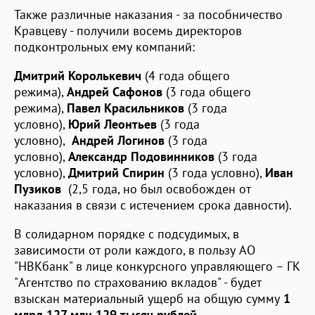
Также различные наказания - за пособничество
Кравцеву - получили восемь директоров
подконтрольных ему компаний:
Дмитрий Королькевич
(4 года общего
режима),
Андрей Сафонов
(3 года общего
режима),
Павел Красильников
(3 года
условно),
Юрий Леонтьев
(3 года
условно),
Андрей Логинов
(3 года
условно),
Александр Подовинников
(3 года
условно),
Дмитрий Спирин
(3 года условно),
Иван
Пузиков
(2,5 года, но был освобожден от
наказания в связи с истечением срока давности).
В солидарном порядке с подсудимых, в
зависимости от роли каждого, в пользу АО
"НВКбанк" в лице конкурсного управляющего – ГК
"Агентство по страхованию вкладов" - будет
взыскан материальный ущерб на общую сумму
1
млрд 127 млн 129 тысяч рублей.