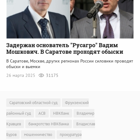
Задержан основатель "Русагро" Вадим
Мошкович. В Саратове проходят обыски
В Саратове, Москве, других регионах России силовики проводят
обыски и выемки
26 марта 2025
31175
Саратовский областной суд
Фрунзенский
районный суд
АСВ
НВКбанк
Владимир
Кравцев
банкротство НВКбанка
Владислав
Буров
мошенничество
прокуратура