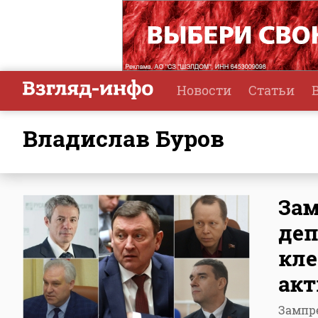
Новости
Статьи
Владислав Буров
Зам
деп
кле
ак
Зампре