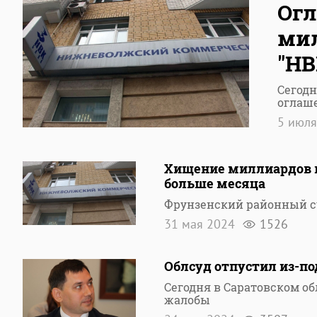
Огл
ми
"НВ
Сегодн
оглаш
5 июл
Хищение миллиардов в
больше месяца
Фрунзенский районный су
31 мая 2024
1526
Облсуд отпустил из-по
Сегодня в Саратовском о
жалобы