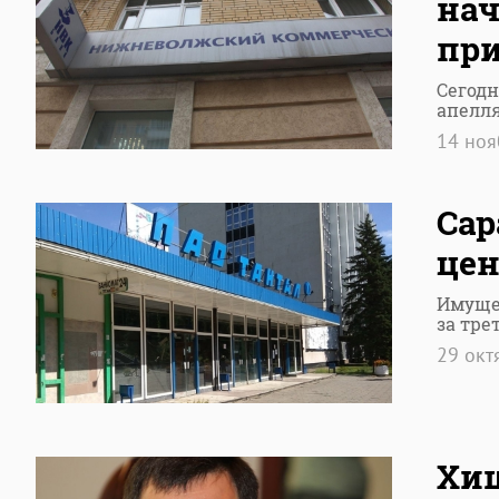
нач
при
Сегодн
апелл
14 но
Сар
цен
Имущес
за тре
29 окт
Хищ