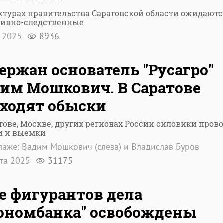
ктурах правительства Саратовской области ожидаютс
тивно-следственные
я 2025
8936
ержан основатель "Русагро"
им Мошкович. В Саратове
ходят обыски
тове, Москве, других регионах России силовики пров
и и выемки
лаже: Вадим Мошкович (слева) и Владислав Буров
рта 2025
31175
е фигурантов дела
ономбанка" освобождены