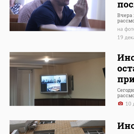
пос
Вчера 
рассм
на фот
19 де
Ино
ост
при
Сегодн
рассм
10 
Ино