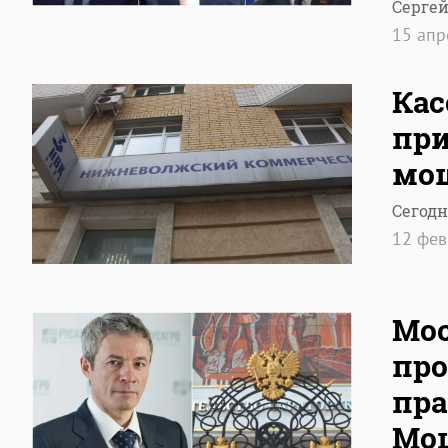
Серге
15 ап
Кас
при
мош
Сегодн
12 фе
Мос
про
пра
Мо