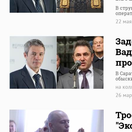
В стру
опера
22 ма
Зад
Вад
про
В Сара
обыск
на кол
26 ма
Тро
"Эк