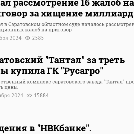
ал рассмотрение 16 жалоб на
говор за хищение миллиард
я в Саратовском областном суде началось рассмотре
яционных жалоб на приговор
ября 2024
2585
атовский "Тантал" за треть
ы купила ГК "Русагро"
твенный комплекс саратовского завода "Тантал" пр
ть цены
ября 2024
15884
ения в "НВКбанке".