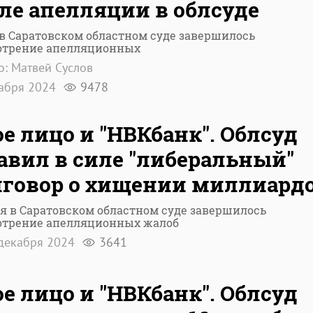
ле апелляции в облсуде
в Саратовском областном суде завершилось
отрение апелляционных
о: Матвей Суслов
кабря 2024
9478
е лицо и "НВКбанк". Облсуд
авил в силе "либеральный"
говор о хищении миллиард
я в Саратовском областном суде завершилось
отрение апелляционных жалоб
декабря 2024
3641
е лицо и "НВКбанк". Облсуд