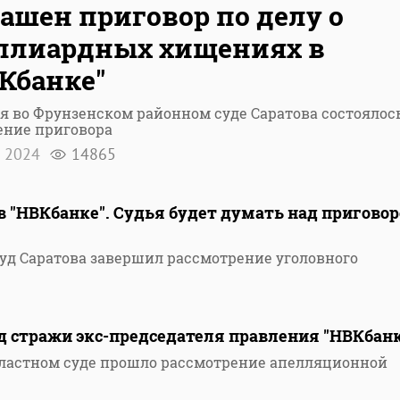
ашен приговор по делу о
ллиардных хищениях в
Кбанке"
я во Фрунзенском районном суде Саратова состоялос
ение приговора
я 2024
14865
 "НВКбанке". Судья будет думать над пригово
д Саратова завершил рассмотрение уголовного
д стражи экс-председателя правления "НВКбан
бластном суде прошло рассмотрение апелляционной