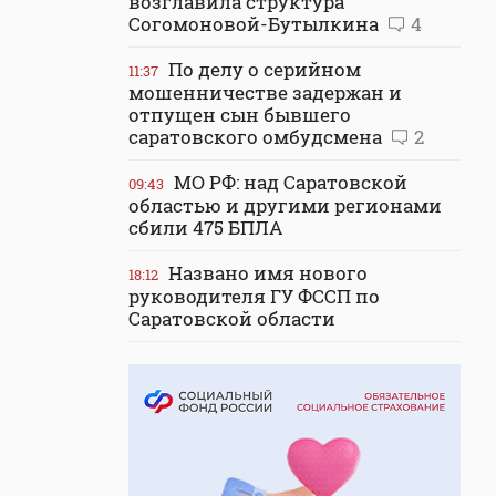
возглавила структура
Согомоновой-Бутылкина
4
По делу о серийном
11:37
мошенничестве задержан и
отпущен сын бывшего
саратовского омбудсмена
2
МО РФ: над Саратовской
09:43
областью и другими регионами
сбили 475 БПЛА
Названо имя нового
18:12
руководителя ГУ ФССП по
Саратовской области