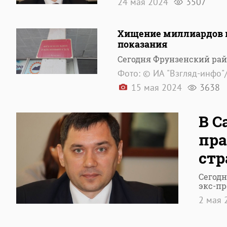
24 мая 2024
3507
Хищение миллиардов в
показания
Сегодня Фрунзенский рай
Фото: © ИА "Взгляд-инфо"
15 мая 2024
3638
В С
пра
ст
Сегодн
экс-пр
2 мая