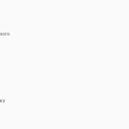
ного
жу