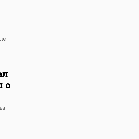
иле
ал
 о
ва