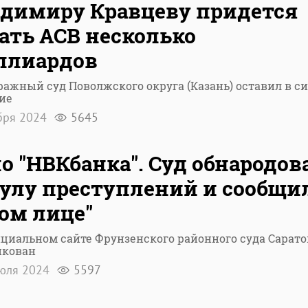
димиру Кравцеву придется
ать АСВ несколько
ллиардов
ажный суд Поволжского округа (Казань) оставил в с
ие
бря 2024
5645
о "НВКбанка". Суд обнародов
улу преступлений и сообщил
ом лице"
циальном сайте Фрунзенского районного суда Сарато
икован
юля 2024
5597