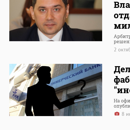
Вла
отд
ми
Арбитр
решен
2 октя
Дел
фаб
"ин
На офи
опубл
8 и