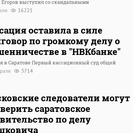
й Егоров выступил со скандальными
реля
16221
сация оставила в силе
говор по громкому делу о
енничестве в "НВКбанке"
я в Саратове Первый кассационный суд общей
враля
3714
ковские следователи могут
верить саратовское
вительство по делу
шковича