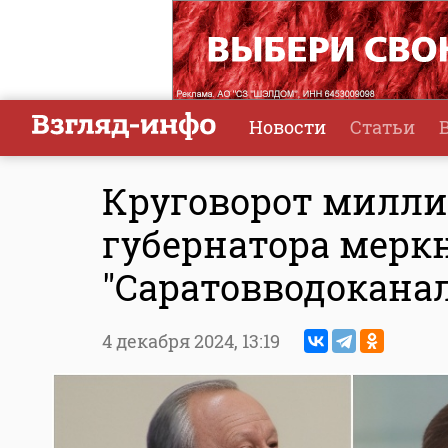
Новости
Статьи
Круговорот милли
губернатора меркн
"Саратовводокана
4 декабря 2024,
13:19