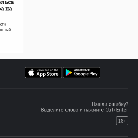
ельса
а на
сти
оянный
Нашли ошибку?
Выделите слово и нажмите Ctrl+Enter
18+