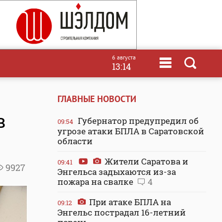
6 августа
13:14
ГЛАВНЫЕ НОВОСТИ
в
Губернатор предупредил об
09:54
угрозе атаки БПЛА в Саратовской
области
Жители Саратова и
09:41
9927
Энгельса задыхаются из-за
пожара на свалке
4
При атаке БПЛА на
09:12
Энгельс пострадал 16-летний