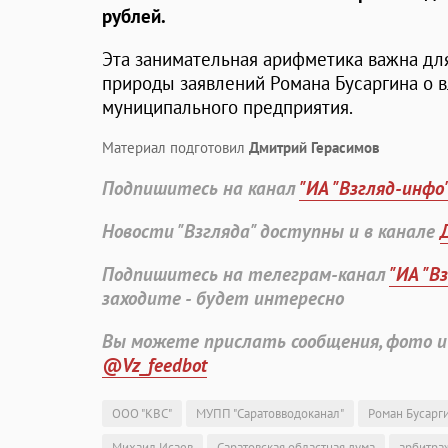
рублей.
Эта занимательная арифметика важна для
природы заявлений Романа Бусаргина о 
муниципального предприятия.
Материал подготовил
Дмитрий Герасимов
Подпишитесь на канал
"ИА "Взгляд-инфо
Новости "Взгляда" доступны и в канале
Подпишитесь на телеграм-канал
"ИА "В
заходите - будет интересно
Вы можете прислать сообщения, фото и
@Vz_feedbot
ООО "КВС"
МУПП "Саратовводоканал"
Роман Бусарг
Михаил Исаев
Саратовская областная дума
арбитра