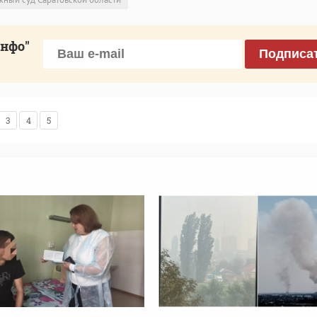
инфо"
Подписа
3
4
5