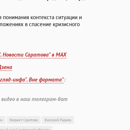
 понимания контекста ситуации и
вложениях в спасение кризисного
". Новости Саратова" в MAX
Дзена
згляд-инфо". Вне формата"
:
 видео в наш телеграм-бот
ин
бюджет Саратова
Валерий Радаев
жный суд Саратовской области