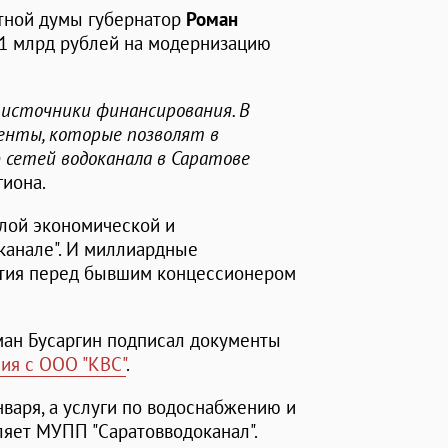
стной думы губернатор
Роман
1 млрд рублей на модернизацию
источники финансирования. В
нты, которые позволят в
 сетей водоканала в Саратове
гиона.
елой экономической и
канале". И миллиардные
ятия перед бывшим концессионером
ман Бусаргин подписал документы
ия с ООО "КВС"
.
нваря, а услуги по водоснабжению и
ляет МУПП "Саратовводоканал".