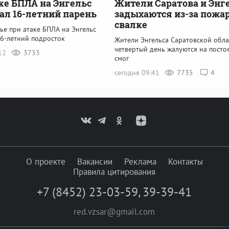
ке БПЛА на Энгельс
Жители Саратова и Энг
ал 16-летний парень
задыхаются из-за пожар
свалке
ье при атаке БПЛА на Энгельс
16-летний подросток
Жители Энгельса Саратовской обла
четвертый день жалуются на пост
:12
3733
смог
сегодня 09:41
7735
4
О проекте
Вакансии
Реклама
Контакты
Правила цитирования
+7 (8452) 23-03-59
,
39-39-41
red.vzsar@gmail.com