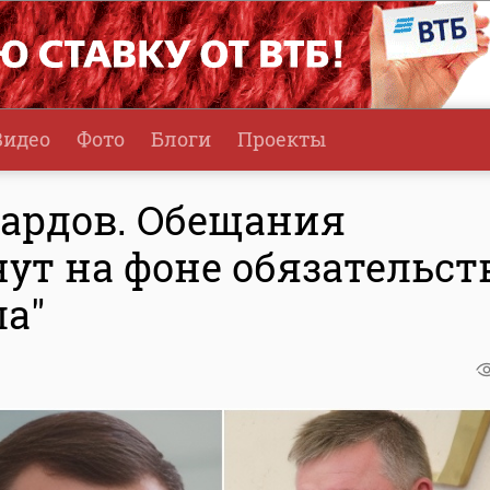
Видео
Фото
Блоги
Проекты
ардов. Обещания
ут на фоне обязательст
ла"