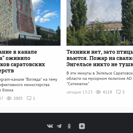
ание в канале
Техники нет, зато птиц
а" оживило
вьются. Пожар на свалк
ков саратовских
Энгельсе никто не туш
ерств
В эти минуты в Энгельсе Саратовс
области на мусорном полигоне АО
egram-канале "Взгляда" на тему
"Ситиматик"
ффективного министерства
о блока
сегодня 13:23
4119
3
:37
2005
1