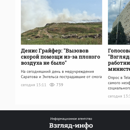
Денис Грайфер: "Вызовов
Голосов
скорой помощи из-за плохого
"Взгляд
воздуха не было"
работни
минист
На сегодняшний день в медучреждения
Саратова и Энгельса пострадавшие от смога
Опрос в Tel
самого неэ
сегодня 15:11
739
социальног
сегодня 13
Информационное агентство