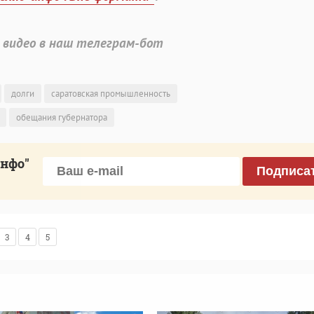
 видео в наш телеграм-бот
долги
саратовская промышленность
обещания губернатора
инфо"
Подписа
3
4
5