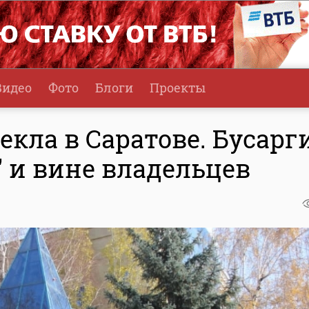
Видео
Фото
Блоги
Проекты
екла в Саратове. Бусарг
" и вине владельцев