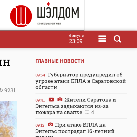
6 августа
23:09
ин
ГЛАВНЫЕ НОВОСТИ
Губернатор предупредил об
09:54
угрозе атаки БПЛА в Саратовской
области
9231
Жители Саратова и
09:41
Энгельса задыхаются из-за
пожара на свалке
4
При атаке БПЛА на
09:12
Энгельс пострадал 16-летний