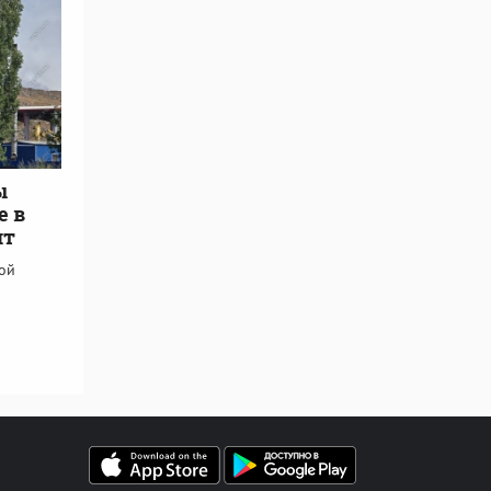
ы
е в
ит
кой