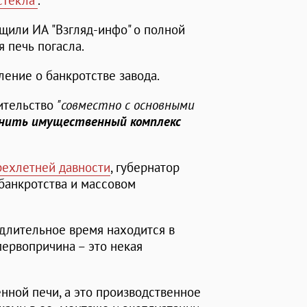
стекла"
.
щили ИА "Взгляд-инфо" о полной
я печь погасла.
ление о банкротстве завода.
вительство
"совместно с основными
анить имущественный комплекс
рехлетней давности
, губернатор
банкротства и массовом
 длительное время находится в
первопричина – это некая
енной печи, а это производственное