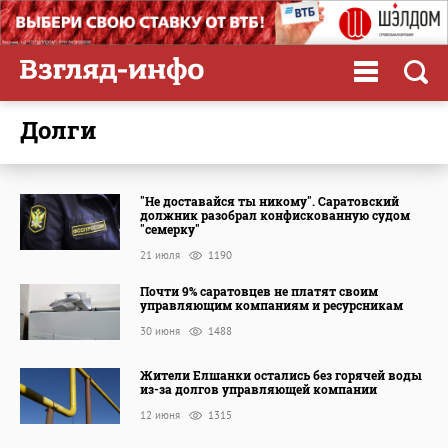
долги
"Не доставайся ты никому". Саратовский
должник разобрал конфискованную судом
"семерку"
21 июля
1190
Почти 9% саратовцев не платят своим
управляющим компаниям и ресурсникам
30 июня
1488
Жители Елшанки остались без горячей воды
из-за долгов управляющей компании
12 июня
1315