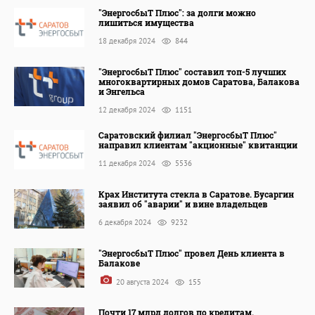
"ЭнергосбыТ Плюс": за долги можно
лишиться имущества
18 декабря 2024
844
"ЭнергосбыТ Плюс" составил топ-5 лучших
многоквартирных домов Саратова, Балакова
и Энгельса
12 декабря 2024
1151
Саратовский филиал "ЭнергосбыТ Плюс"
направил клиентам "акционные" квитанции
11 декабря 2024
5536
Крах Института стекла в Саратове. Бусаргин
заявил об "аварии" и вине владельцев
6 декабря 2024
9232
"ЭнергосбыТ Плюс" провел День клиента в
Балакове
20 августа 2024
155
Почти 17 млрд долгов по кредитам.