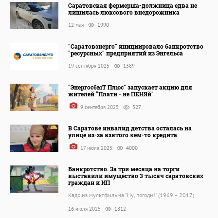
Саратовская фермерша-должница едва не
лишилась люксового внедорожника
12 мая
1990
"Саратовэнерго" инициировало банкротство
"ресурсных" предприятий из Энгельса
19 сентября 2025
1389
"ЭнергосбыТ Плюс" запускает акцию для
жителей "Плати - не ПЕНЯй"
9 сентября 2025
527
В Саратове инвалид детства осталась на
улице из-за взятого кем-то кредита
17 июля 2025
4000
Банкротство. За три месяца на торги
выставили имущество 3 тысяч саратовских
граждан и ИП
Кадр из мультфильма "Ну, погоди!" (1969 – 2017)
16 июля 2025
1812