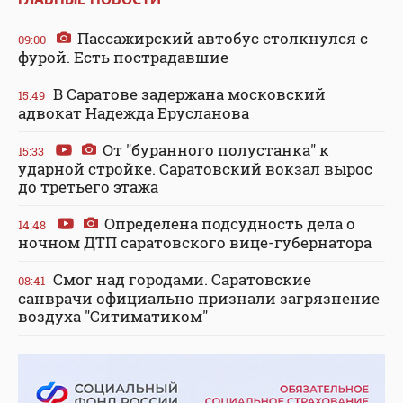
Пассажирский автобус столкнулся с
09:00
фурой. Есть пострадавшие
В Саратове задержана московский
15:49
адвокат Надежда Ерусланова
От "буранного полустанка" к
15:33
ударной стройке. Саратовский вокзал вырос
до третьего этажа
Определена подсудность дела о
14:48
ночном ДТП саратовского вице-губернатора
Смог над городами. Саратовские
08:41
санврачи официально признали загрязнение
воздуха "Ситиматиком"