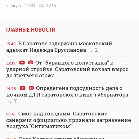
7 августа 15:01
4733
ГЛАВНЫЕ НОВОСТИ
В Саратове задержана московский
15:49
адвокат Надежда Ерусланова
2
От "буранного полустанка" к
15:33
ударной стройке. Саратовский вокзал вырос
до третьего этажа
Определена подсудность дела о
14:48
ночном ДТП саратовского вице-губернатора
7
Смог над городами. Саратовские
08:41
санврачи официально признали загрязнение
воздуха "Ситиматиком"
Олег Костин станет областным