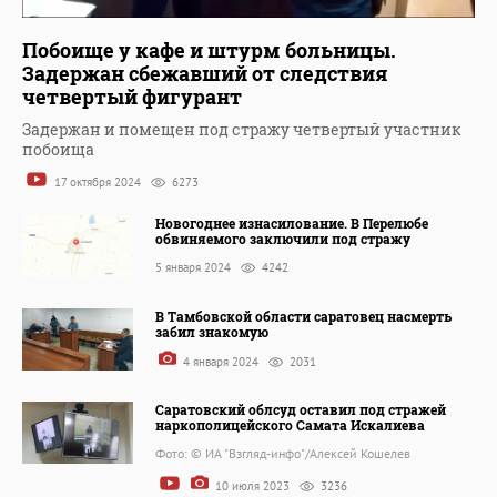
Побоище у кафе и штурм больницы.
Задержан сбежавший от следствия
четвертый фигурант
Задержан и помещен под стражу четвертый участник
побоища
17 октября 2024
6273
Новогоднее изнасилование. В Перелюбе
обвиняемого заключили под стражу
5 января 2024
4242
В Тамбовской области саратовец насмерть
забил знакомую
4 января 2024
2031
Саратовский облсуд оставил под стражей
наркополицейского Самата Искалиева
Фото: © ИА "Взгляд-инфо"/Алексей Кошелев
10 июля 2023
3236