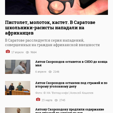
Пистолет, молоток, кастет. В Саратове
школьники-расисты нападали на
африканцев
В Саратове расследуется серия нападений,
совершенных на граждан африканской внешности
17 апреля
9664
Антон Скороходов останется в СИЗО до конца
мая
6 апреля
2146
Антон Скороходов оставлен под стражей и по
второму уголовному делу
Фото: © ИА "Взгляд-инфо"/Алексей Кошелев
23 марта
2745
Антону Скороходову продлили содержание
под стражей по одному из дел