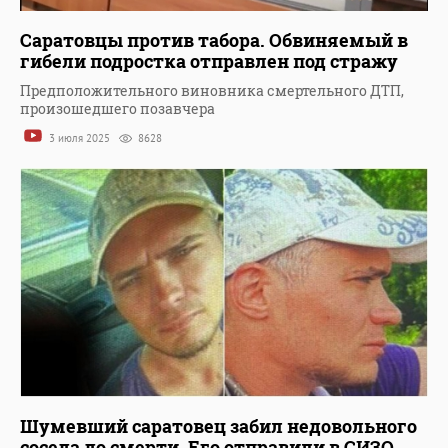
Саратовцы против табора. Обвиняемый в
гибели подростка отправлен под стражу
Предположительного виновника смертельного ДТП,
произошедшего позавчера
3 июля 2025
8628
Шумевший саратовец забил недовольного
соседа до смерти. Его отправили в СИЗО