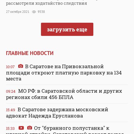
рассмотрели ходатайство следствия
27 октября 2021
9538
загрузить еще
ГЛАВНЫЕ НОВОСТИ
В Саратове на Привокзальной
10:07
площади откроют платную парковку на 134
места
МО РФ: в Саратовской области и других
09:24
регионах сбили 456 БПЛА
В Саратове задержана московский
15:49
адвокат Надежда Ерусланова
От "буранного полустанка" к
15:33