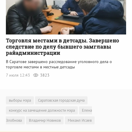
Торговля местами в детсады. Завершено
следствие по делу бывшего замглавы
райадминистрации
В Саратове завершено расследование уголовного дела о
торговле местами в местные детсады
7 июля 12:43
3823
выборы мэра
Саратовская городская дума
конкурс на замещение должности мэра
Елена
Злобнова
Владимир Новиков
Михаил Исаев