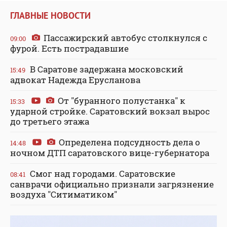
ГЛАВНЫЕ НОВОСТИ
Пассажирский автобус столкнулся с
09:00
фурой. Есть пострадавшие
В Саратове задержана московский
15:49
адвокат Надежда Ерусланова
От "буранного полустанка" к
15:33
ударной стройке. Саратовский вокзал вырос
до третьего этажа
Определена подсудность дела о
14:48
ночном ДТП саратовского вице-губернатора
Смог над городами. Саратовские
08:41
санврачи официально признали загрязнение
воздуха "Ситиматиком"