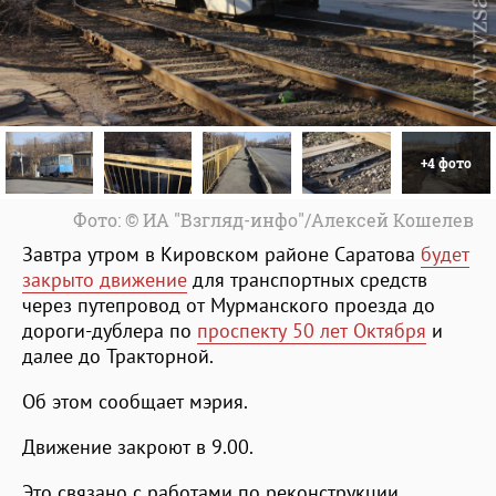
+4 фото
Фото: © ИА "Взгляд-инфо"/Алексей Кошелев
Завтра утром в Кировском районе Саратова
будет
закрыто движение
для транспортных средств
через путепровод от Мурманского проезда до
дороги-дублера по
проспекту 50 лет Октября
и
далее до Тракторной.
Об этом сообщает мэрия.
Движение закроют в 9.00.
Это связано с работами по реконструкции