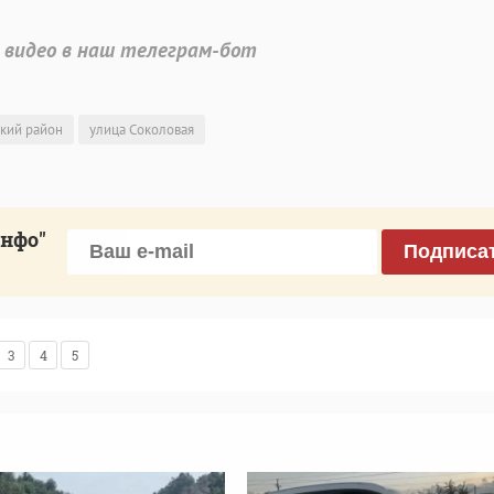
 видео в наш телеграм-бот
кий район
улица Соколовая
инфо"
Подписа
3
4
5