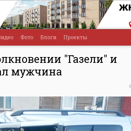
Видео
Фото
Блоги
Проекты
олкновении "Газели" и
дал мужчина