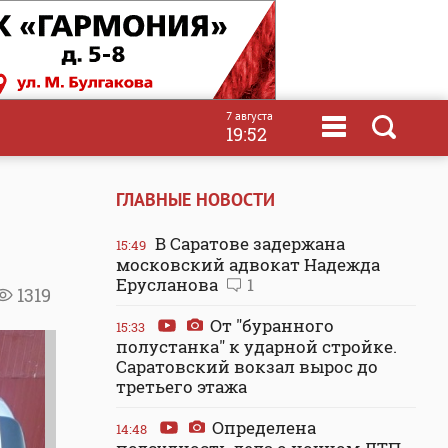
7 августа
19:52
ГЛАВНЫЕ НОВОСТИ
В Саратове задержана
15:49
московский адвокат Надежда
Ерусланова
1
1319
От "буранного
15:33
полустанка" к ударной стройке.
Саратовский вокзал вырос до
третьего этажа
Определена
14:48