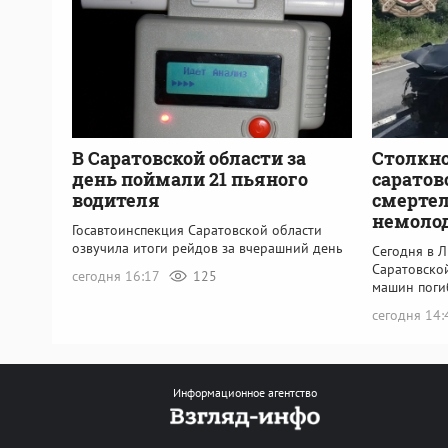
В Саратовской области за
Столкн
день поймали 21 пьяного
саратов
водителя
смерте
немолод
Госавтоинспекция Саратовской области
озвучила итоги рейдов за вчерашний день
Сегодня в 
Саратовско
сегодня 16:17
125
машин поги
сегодня 14
Информационное агентство