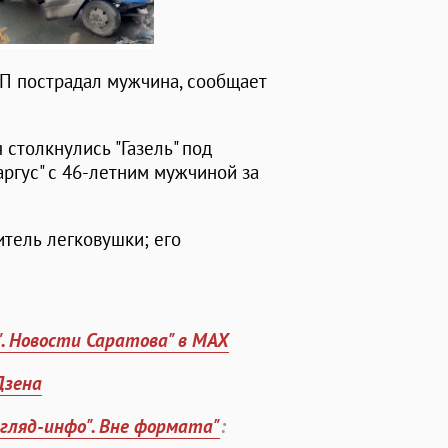
ТП пострадал мужчина, сообщает
 столкнулись "Газель" под
аргус" с 46-летним мужчиной за
итель легковушки; его
". Новости Саратова" в MAX
Дзена
згляд-инфо". Вне формата"
: