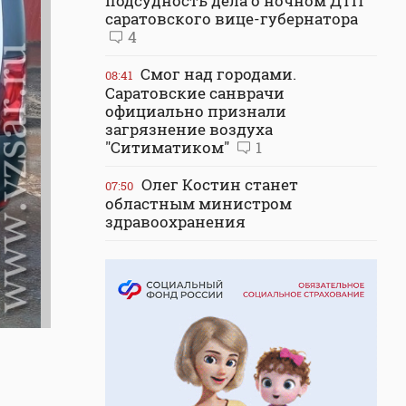
подсудность дела о ночном ДТП
саратовского вице-губернатора
4
Смог над городами.
08:41
Саратовские санврачи
официально признали
загрязнение воздуха
"Ситиматиком"
1
Олег Костин станет
07:50
областным министром
здравоохранения