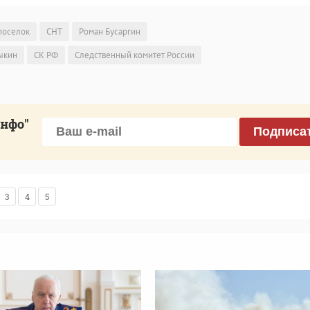
поселок
СНТ
Роман Бусаргин
ыкин
СК РФ
Следственный комитет России
инфо"
Подписа
3
4
5