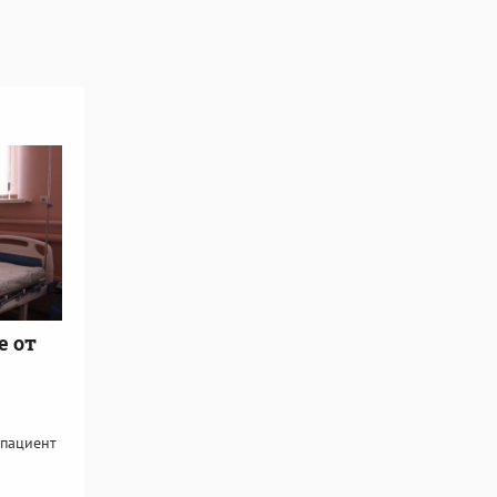
е от
 пациент