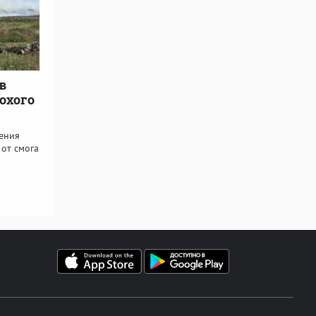
в
охого
ения
 от смога