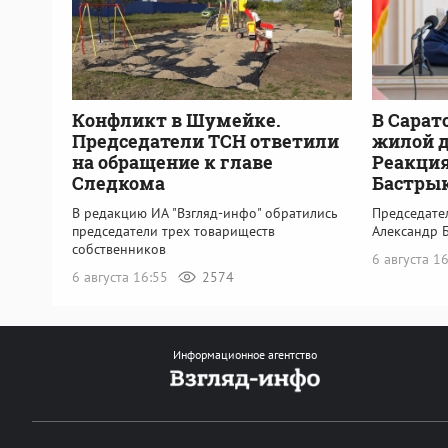
Конфликт в Шумейке.
В Сарат
Председатели ТСН ответили
жилой 
на обращение к главе
Реакция
Следкома
Бастры
В редакцию ИА "Взгляд-инфо" обратились
Председате
председатели трех товариществ
Александр 
собственников
6 августа 1
6 августа 16:55
2574
Информационное агентство