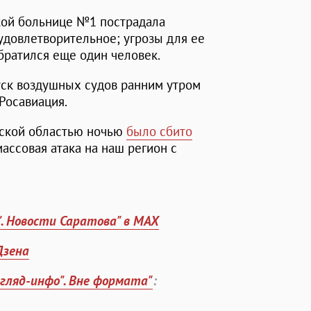
кой больнице №1 пострадала
удовлетворительное; угрозы для ее
братился еще один человек.
ск воздушных судов ранним утром
 Росавиация.
ской областью ночью
было сбито
массовая атака на наш регион с
". Новости Саратова" в MAX
Дзена
згляд-инфо". Вне формата"
: