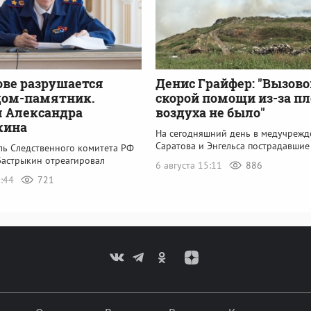
ове разрушается
Денис Грайфер: "Вызово
дом-памятник.
скорой помощи из-за пл
 Александра
воздуха не было"
кина
На сегодняшний день в медучрежд
Саратова и Энгельса пострадавшие
ль Следственного комитета РФ
Бастрыкин отреагировал
6 августа 15:11
886
6:44
721