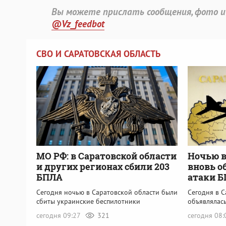
Вы можете прислать сообщения, фото и
@Vz_feedbot
СВО И САРАТОВСКАЯ ОБЛАСТЬ
МО РФ: в Саратовской области
Ночью в
и других регионах сбили 203
вновь о
БПЛА
атаки 
Сегодня ночью в Саратовской области были
Сегодня в С
сбиты украинские беспилотники
объявлялась
сегодня 09:27
321
сегодня 08