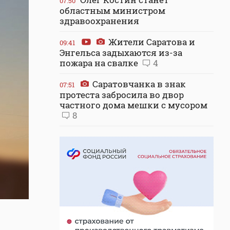
07:50
областным министром
здравоохранения
Жители Саратова и
09:41
Энгельса задыхаются из-за
пожара на свалке
4
Саратовчанка в знак
07:51
протеста забросила во двор
частного дома мешки с мусором
8