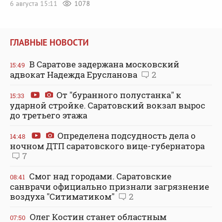
6 августа 15:11
1078
ГЛАВНЫЕ НОВОСТИ
В Саратове задержана московский
15:49
адвокат Надежда Ерусланова
2
От "буранного полустанка" к
15:33
ударной стройке. Саратовский вокзал вырос
до третьего этажа
Определена подсудность дела о
14:48
ночном ДТП саратовского вице-губернатора
7
Смог над городами. Саратовские
08:41
санврачи официально признали загрязнение
воздуха "Ситиматиком"
2
Олег Костин станет областным
07:50