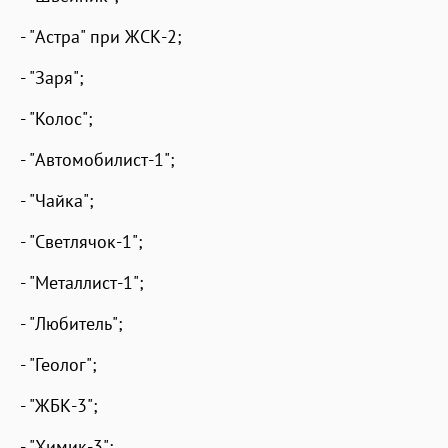
- "Астра" при ЖСК-2;
- "Заря";
- "Колос";
- "Автомобилист-1";
- "Чайка";
- "Светлячок-1";
- "Металлист-1";
- "Любитель";
- "Геолог";
- "ЖБК-3";
- "Химик-3";