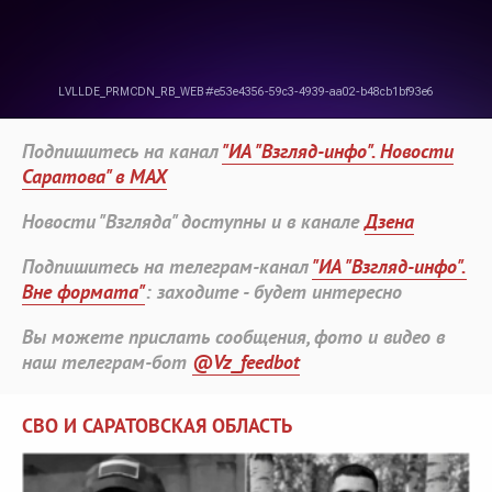
Подпишитесь на канал
"ИА "Взгляд-инфо". Новости
Саратова" в MAX
Новости "Взгляда" доступны и в канале
Дзена
Подпишитесь на телеграм-канал
"ИА "Взгляд-инфо".
Вне формата"
: заходите - будет интересно
Вы можете прислать сообщения, фото и видео в
наш телеграм-бот
@Vz_feedbot
СВО И САРАТОВСКАЯ ОБЛАСТЬ