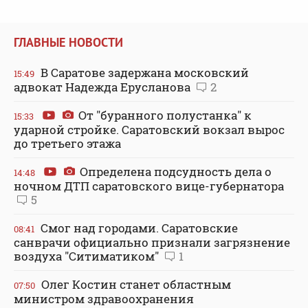
ГЛАВНЫЕ НОВОСТИ
В Саратове задержана московский
15:49
адвокат Надежда Ерусланова
2
От "буранного полустанка" к
15:33
ударной стройке. Саратовский вокзал вырос
до третьего этажа
Определена подсудность дела о
14:48
ночном ДТП саратовского вице-губернатора
5
Смог над городами. Саратовские
08:41
санврачи официально признали загрязнение
воздуха "Ситиматиком"
1
Олег Костин станет областным
07:50
министром здравоохранения