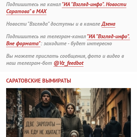
Подпишитесь на канал
"ИА "Взгляд-инфо". Новости
Саратова" в MAX
Новости "Взгляда" доступны и в канале
Дзена
Подпишитесь на телеграм-канал
"ИА "Взгляд-инфо".
Вне формата"
: заходите - будет интересно
Вы можете прислать сообщения, фото и видео в
наш телеграм-бот
@Vz_feedbot
САРАТОВСКИЕ ВЫМИРАТЫ