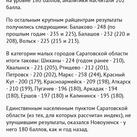
на уровне 180 баллов, аналитики насчитали 202
балла.
По остальным крупным райцентрам результаты
получились следующими: Балаково - 248 (по
прошлым годам - 235 и 225), Балашов - 232 (220 и
208), Вольск - 225 (215 и 213).
В категории малых городов Саратовской области
итоги таковы: Шиханы - 224 (годом ранее - 210),
Хвалынск - 221 (205), Ртищево - 212 (201),
Петровск - 220 (202), Маркс - 258 (244), Красный
Кут - 200 (179), Красноармейск - 209 (198), Аткарск
- 210 (199), Пугачев - 196 (180), Аркадак - 194
(180), Ершов - 197 (180) и Калининск - 195 (180).
Единственным населенным пунктом Саратовской
области (из тех, для которых рассчитан индекс), не
улучшившим результаты, оказался Новоузенск - у
него 180 баллов, как и год назад.