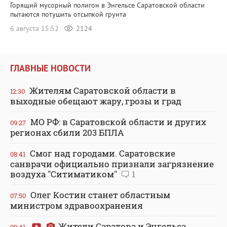
Горящий мусорный полигон в Энгельсе Саратовской области
пытаются потушить отсыпкой грунта
6 августа 15:52
2124
ГЛАВНЫЕ НОВОСТИ
Жителям Саратовской области в
12:30
выходные обещают жару, грозы и град
МО РФ: в Саратовской области и других
09:27
регионах сбили 203 БПЛА
Смог над городами. Саратовские
08:41
санврачи официально признали загрязнение
воздуха "Ситиматиком"
1
Олег Костин станет областным
07:50
министром здравоохранения
Жители Саратова и Энгельса
09:41