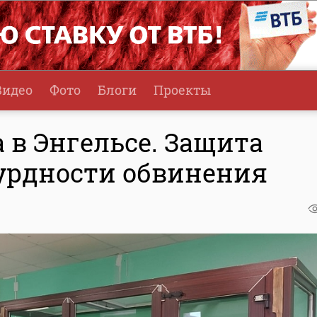
Видео
Фото
Блоги
Проекты
 в Энгельсе. Защита
сурдности обвинения