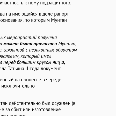
ичастность к нему подзащитного.
уда на имеющийся в деле рапорт
 основания, по которым Мунтян
ных мероприятий получена
ию
может быть причастен
Мунтян,
 связанной с незаконным оборотом
оваловым, который имел
а перед большим кругом лиц
и,
вала Татьяна Штода документ.
ленный на процессе в череде
т исключительно
нтян действительно был осужден (в
 не за сбыт или изготовление
ели продажи.