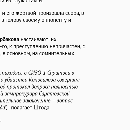
ой из служб такси.
и его жертвой произошла ссора, в
в голову своему оппоненту и
рбакова
настаивают: их
-го, к преступлению непричастен, с
, в основном, на сомнительных
 находясь в СИЗО-1 Саратова в
что убийство Коновалова совершил
под протокол допроса полностью
вый зампрокурора Саратовской
тельное заключение – вопрос
да",
- полагает Штода.
а
.