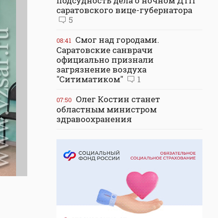
подсудность дела о ночном ДТП
саратовского вице-губернатора
5
Смог над городами.
08:41
Саратовские санврачи
официально признали
загрязнение воздуха
"Ситиматиком"
1
Олег Костин станет
07:50
областным министром
здравоохранения