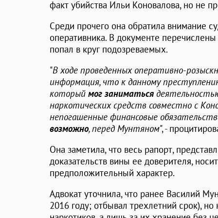
факт убийства Ильи Коновалова, но не пр
Среди прочего она обратила внимание с
оперативника. В документе перечислены
попал в круг подозреваемых.
"
В ходе проведенных оперативно-розыск
информация, что к данному преступлен
который
мог заниматься
деятельностью,
наркотических средств совместно с Кон
непогашенные финансовые обязательств
возможно
, перед Мунтяном
", - процитиро
Она заметила, что весь рапорт, представ
доказательств вины ее доверителя, носи
предположительный характер.
Адвокат уточнила, что ранее Василий Му
2016 году; отбывал трехлетний срок), но
наркотиков, а лишь за их хранение без ц