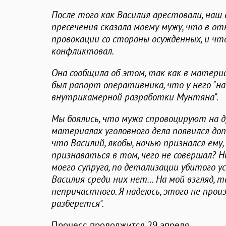
После того как Василия арестовали, наш
пресечения сказала моему мужу, что в о
провокации со стороны осужденных, и что
конфликтовал.
Она сообщила об этом, так как в материа
был рапорт оперативника, что у него "н
внутрикамерной разработки Мунтяна".
Мы боялись, что мужа спровоцируют на др
материалах уголовного дела появился допр
что Василий, якобы, ночью признался ему,
признаваться в том, чего не совершал? Н
моего супруга, по детализации убитого 
Василия среди них нет… На мой взгляд, 
непричастного. Я надеюсь, этого не произ
разберется".
Процесс продолжится 29 апреля.