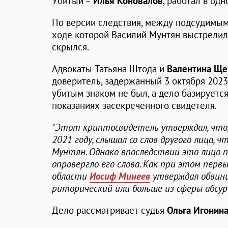
Убитый –
Илья Коновалов
, работал в одн
По версии следствия, между подсудимым 
ходе которой Василий Мунтян выстрелил 
скрылся.
Адвокаты Татьяна Штода и
Валентина Ще
доверитель, задержанный 3 октября 2023
убитым знаком не был, а дело базируется
показаниях засекреченного свидетеля.
"Этот криптосвидетель утверждал, что,
2021 году, слышал со слов другого лица, 
Мунтян. Однако впоследствии это лицо 
опровергло его слова. Как при этом пер
области
Иосиф Минеев
утверждал обвини
риторический или больше из сферы абсур
Дело рассматривает судья
Ольга Игонин