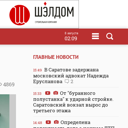
8 августа
02:09
ГЛАВНЫЕ НОВОСТИ
В Саратове задержана
15:49
московский адвокат Надежда
Ерусланова
2
4869
От "буранного
15:33
полустанка" к ударной стройке.
Саратовский вокзал вырос до
третьего этажа
Определена
14:48