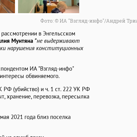
Фото: © ИА "Взгляд-инфо"/Андрей Тр
 рассмотрении в Энгельсском
илия Мунтяна
"
не выдерживают
иски нарушения конституционных
спондентом ИА "Взгляд-инфо"
 интересы обвиняемого.
РФ (убийство) и ч. 1 ст. 222 УК РФ
т, хранение, перевозка, пересылка
 мая 2021 года близ поселка