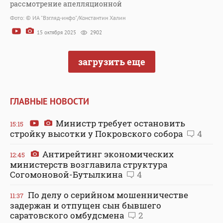
рассмотрение апелляционной
Фото: © ИА "Взгляд-инфо"/Константин Халин
15 октября 2025
2902
загрузить еще
ГЛАВНЫЕ НОВОСТИ
Министр требует остановить
15:15
стройку высотки у Покровского собора
4
Антирейтинг экономических
12:45
министерств возглавила структура
Согомоновой-Бутылкина
4
По делу о серийном мошенничестве
11:37
задержан и отпущен сын бывшего
саратовского омбудсмена
2