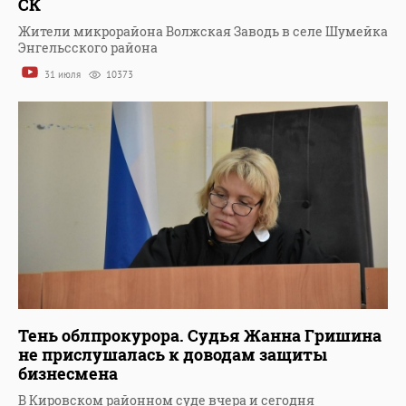
СК
Жители микрорайона Волжская Заводь в селе Шумейка
Энгельсского района
31 июля
10373
Тень облпрокурора. Судья Жанна Гришина
не прислушалась к доводам защиты
бизнесмена
В Кировском районном суде вчера и сегодня