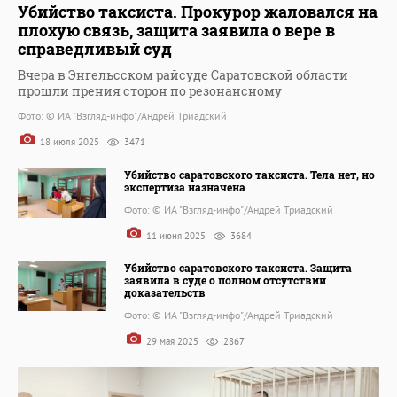
Убийство таксиста. Прокурор жаловался на
плохую связь, защита заявила о вере в
справедливый суд
Вчера в Энгельсском райсуде Саратовской области
прошли прения сторон по резонансному
Фото: © ИА "Взгляд-инфо"/Андрей Триадский
18 июля 2025
3471
Убийство саратовского таксиста. Тела нет, но
экспертиза назначена
Фото: © ИА "Взгляд-инфо"/Андрей Триадский
11 июня 2025
3684
Убийство саратовского таксиста. Защита
заявила в суде о полном отсутствии
доказательств
Фото: © ИА "Взгляд-инфо"/Андрей Триадский
29 мая 2025
2867