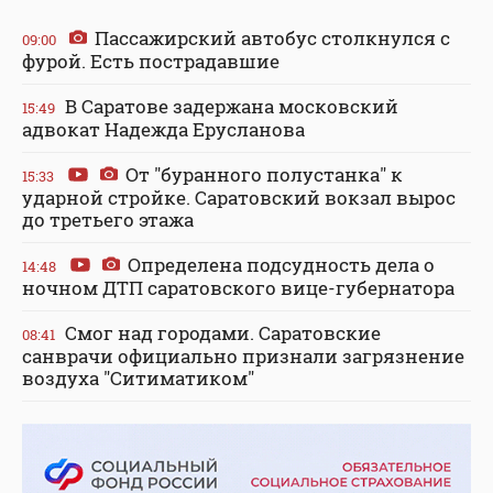
Пассажирский автобус столкнулся с
09:00
фурой. Есть пострадавшие
В Саратове задержана московский
15:49
адвокат Надежда Ерусланова
От "буранного полустанка" к
15:33
ударной стройке. Саратовский вокзал вырос
до третьего этажа
Определена подсудность дела о
14:48
ночном ДТП саратовского вице-губернатора
Смог над городами. Саратовские
08:41
санврачи официально признали загрязнение
воздуха "Ситиматиком"