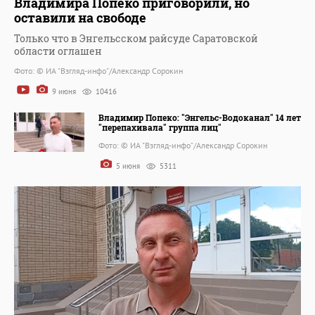
Владимира Попеко приговорили, но
оставили на свободе
Только что в Энгельсском райсуде Саратовской
области оглашен
Фото: © ИА "Взгляд-инфо"/Александр Сорокин
9 июня
10416
Владимир Попеко: "Энгельс-Водоканал" 14 лет
"перепахивала" группа лиц"
Фото: © ИА "Взгляд-инфо"/Александр Сорокин
5 июня
5311