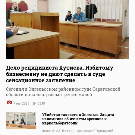
Дело рецидивиста Хутиева. Избитому
бизнесмену не дают сделать в суде
сенсационное заявление
Сегодня в Энгельсском районном суде Саратовской
области началось рассмотрение жалоб
7 мая 2025
6538
Убийство таксиста в Энгельсе. Защита
напомнила об изъятом арсенале и
нарколаборатории
Фото: © ИА "Взгляд-инфо"/Андрей Триадский