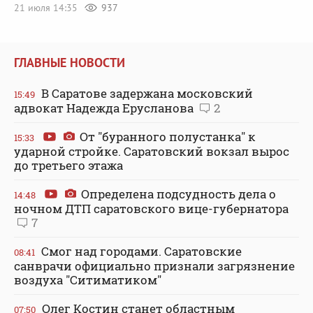
21 июля 14:35
937
ГЛАВНЫЕ НОВОСТИ
В Саратове задержана московский
15:49
адвокат Надежда Ерусланова
2
От "буранного полустанка" к
15:33
ударной стройке. Саратовский вокзал вырос
до третьего этажа
Определена подсудность дела о
14:48
ночном ДТП саратовского вице-губернатора
7
Смог над городами. Саратовские
08:41
санврачи официально признали загрязнение
воздуха "Ситиматиком"
Олег Костин станет областным
07:50