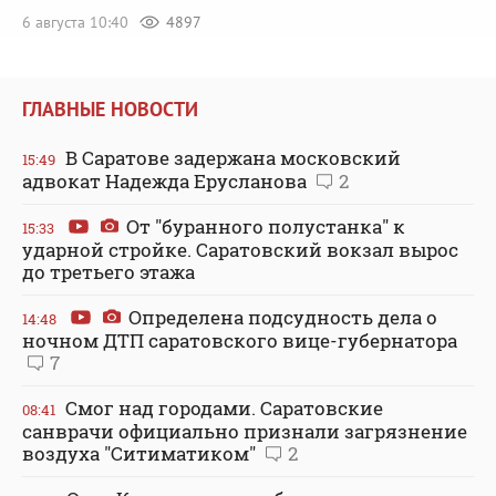
6 августа 10:40
4897
ГЛАВНЫЕ НОВОСТИ
В Саратове задержана московский
15:49
адвокат Надежда Ерусланова
2
От "буранного полустанка" к
15:33
ударной стройке. Саратовский вокзал вырос
до третьего этажа
Определена подсудность дела о
14:48
ночном ДТП саратовского вице-губернатора
7
Смог над городами. Саратовские
08:41
санврачи официально признали загрязнение
воздуха "Ситиматиком"
2