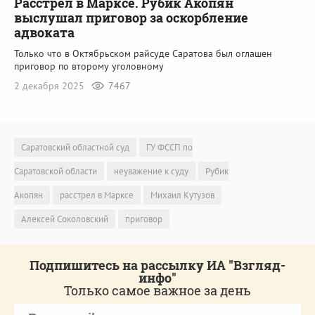
Расстрел в Марксе. Рубик Акопян
выслушал приговор за оскорбление
адвоката
Только что в Октябрьском райсуде Саратова был оглашен
приговор по второму уголовному
2 декабря 2025
7467
Саратовский областной суд
ГУ ФССП по
Саратовской области
неуважение к суду
Рубик
Акопян
расстрел в Марксе
Михаил Кутузов
Алексей Соколовский
приговор
Подпишитесь на рассылку ИА "Взгляд-
инфо"
Только самое важное за день