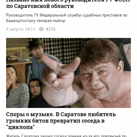
по Саратовской области
Руководитель ГУ Федеральной службы судебных приставов по
Башкортостану генерал-майор
4 августа 18:12
8236
Споры о музыке. В Саратове любитель
громких битов превратил соседа в
"циклопа"
Житель Саратова лишил соседа зрения из-за его претензий по