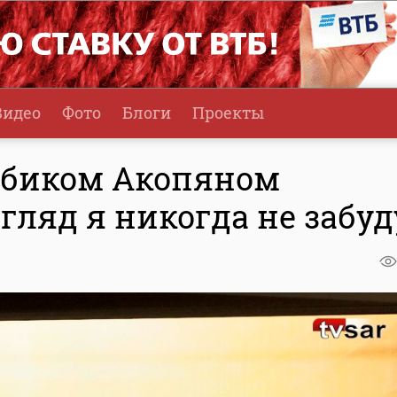
Видео
Фото
Блоги
Проекты
убиком Акопяном
згляд я никогда не забуд