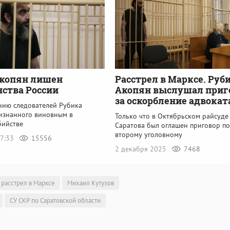
Акопян лишен
Расстрел в Марксе. Руб
ства России
Акопян выслушал приг
за оскорбление адвокат
нию следователей Рубика
ризнанного виновным в
Только что в Октябрьском райсуде
бийстве
Саратова был оглашен приговор по
второму уголовному
17:33
15556
2 декабря 2025
7468
расстрел в Марксе
Михаил Кутузов
СУ СКР по Саратовской области