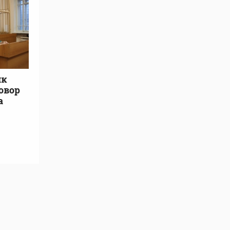
ик
овор
а