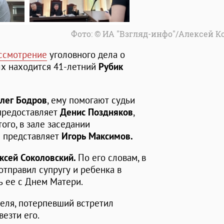
Фото: © ИА "Взгляд-инфо"/Алексей 
ссмотрение
уголовного дела о
ых находится 41-летний
Рубик
лег Бодров
, ему помогают судьи
 предоставляет
Денис Поздняков
,
того, в зале заседании
ы представляет
Игорь Максимов.
ксей Соколовский.
По его словам, в
отправил супругу и ребенка в
ь ее с Днем Матери.
теля, потерпевший встретил
везти его.