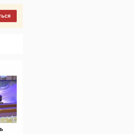
ться
ь