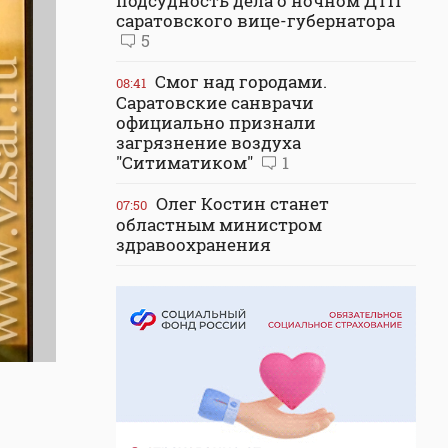
подсудность дела о ночном ДТП
саратовского вице-губернатора
5
Смог над городами.
08:41
Саратовские санврачи
официально признали
загрязнение воздуха
"Ситиматиком"
1
Олег Костин станет
07:50
областным министром
здравоохранения