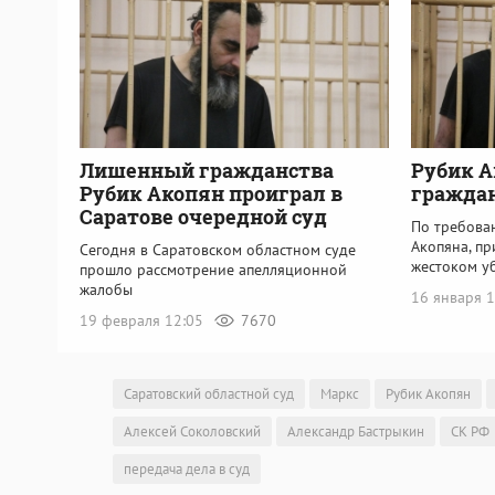
Лишенный гражданства
Рубик 
Рубик Акопян проиграл в
граждан
Саратове очередной суд
По требова
Акопяна, п
Сегодня в Саратовском областном суде
жестоком у
прошло рассмотрение апелляционной
жалобы
16 января 
19 февраля 12:05
7670
Саратовский областной суд
Маркс
Рубик Акопян
Алексей Соколовский
Александр Бастрыкин
СК РФ
передача дела в суд