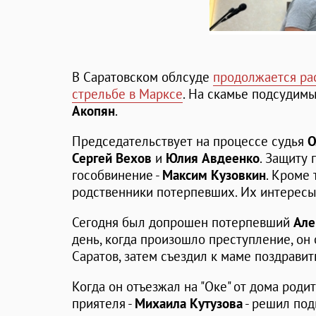
В Саратовском облсуде
продолжается ра
стрельбе в Марксе
. На скамье подсудим
Акопян
.
Председательствует на процессе судья
О
Сергей Вехов
и
Юлия Авдеенко
. Защиту
гособвинение -
Максим Кузовкин
. Кроме 
родственники потерпевших. Их интерес
Сегодня был допрошен потерпевший
Але
день, когда произошло преступление, он 
Саратов, затем съездил к маме поздравит
Когда он отъезжал на "Оке" от дома роди
приятеля -
Михаила Кутузова
- решил под