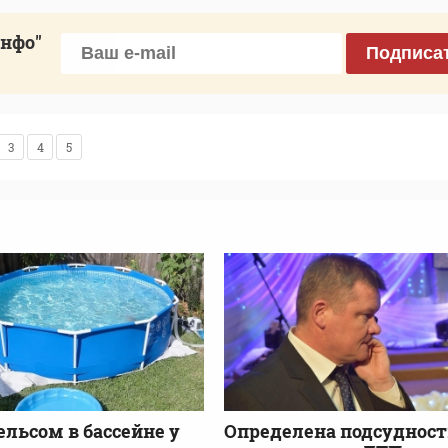
инфо"
Подписа
3
4
5
ельсом в бассейне у
Определена подсудност