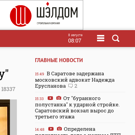
8 августа
08:07
ГЛАВНЫЕ НОВОСТИ
у"
В Саратове задержана
15:49
московский адвокат Надежда
Ерусланова
2
18337
От "буранного
15:33
полустанка" к ударной стройке.
Саратовский вокзал вырос до
третьего этажа
Определена
14:48