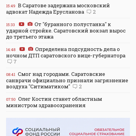
В Саратове задержана московский
15:49
адвокат Надежда Ерусланова
2
От "буранного полустанка" к
15:33
ударной стройке. Саратовский вокзал вырос
до третьего этажа
Определена подсудность дела о
14:48
ночном ДТП саратовского вице-губернатора
7
Смог над городами. Саратовские
08:41
санврачи официально признали загрязнение
воздуха "Ситиматиком"
2
Олег Костин станет областным
07:50
министром здравоохранения