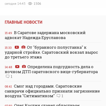
сегодня 14:43
1506
ГЛАВНЫЕ НОВОСТИ
В Саратове задержана московский
15:49
адвокат Надежда Ерусланова
От "буранного полустанка" к
15:33
ударной стройке. Саратовский вокзал вырос
до третьего этажа
Определена подсудность дела о
14:48
ночном ДТП саратовского вице-губернатора
1
Смог над городами. Саратовские
08:41
санврачи официально признали загрязнение
воздуха "Ситиматиком"
1
Олег Костин станет областным
07:50