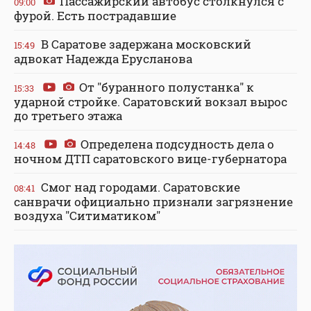
Пассажирский автобус столкнулся с
09:00
фурой. Есть пострадавшие
В Саратове задержана московский
15:49
адвокат Надежда Ерусланова
От "буранного полустанка" к
15:33
ударной стройке. Саратовский вокзал вырос
до третьего этажа
Определена подсудность дела о
14:48
ночном ДТП саратовского вице-губернатора
Смог над городами. Саратовские
08:41
санврачи официально признали загрязнение
воздуха "Ситиматиком"