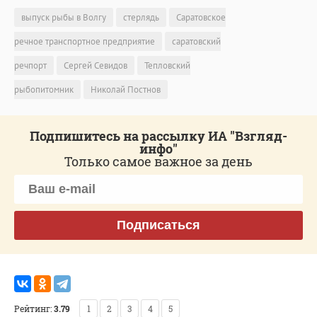
выпуск рыбы в Волгу
стерлядь
Саратовское
речное транспортное предприятие
саратовский
речпорт
Сергей Севидов
Тепловский
рыбопитомник
Николай Постнов
Подпишитесь на рассылку ИА "Взгляд-
инфо"
Только самое важное за день
Подписаться
Рейтинг:
3.79
1
2
3
4
5