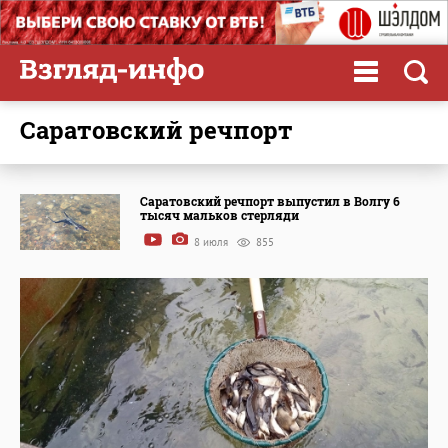
саратовский речпорт
Саратовский речпорт выпустил в Волгу 6
тысяч мальков стерляди
8 июля
855