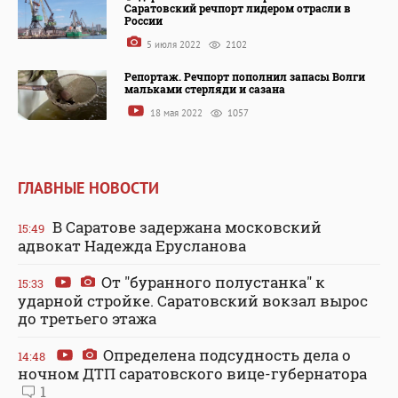
Саратовский речпорт лидером отрасли в
России
5 июля 2022
2102
Репортаж. Речпорт пополнил запасы Волги
мальками стерляди и сазана
18 мая 2022
1057
ГЛАВНЫЕ НОВОСТИ
В Саратове задержана московский
15:49
адвокат Надежда Ерусланова
От "буранного полустанка" к
15:33
ударной стройке. Саратовский вокзал вырос
до третьего этажа
Определена подсудность дела о
14:48
ночном ДТП саратовского вице-губернатора
1