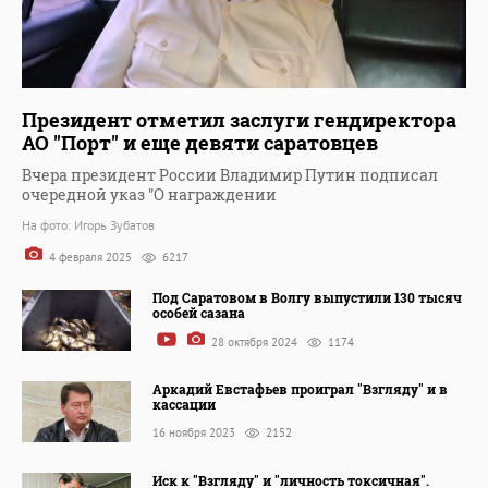
Президент отметил заслуги гендиректора
АО "Порт" и еще девяти саратовцев
Вчера президент России Владимир Путин подписал
очередной указ "О награждении
На фото: Игорь Зубатов
4 февраля 2025
6217
Под Саратовом в Волгу выпустили 130 тысяч
особей сазана
28 октября 2024
1174
Аркадий Евстафьев проиграл "Взгляду" и в
кассации
16 ноября 2023
2152
Иск к "Взгляду" и "личность токсичная".