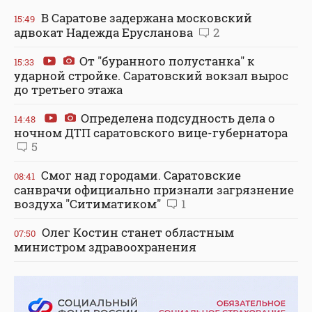
В Саратове задержана московский
15:49
адвокат Надежда Ерусланова
2
От "буранного полустанка" к
15:33
ударной стройке. Саратовский вокзал вырос
до третьего этажа
Определена подсудность дела о
14:48
ночном ДТП саратовского вице-губернатора
5
Смог над городами. Саратовские
08:41
санврачи официально признали загрязнение
воздуха "Ситиматиком"
1
Олег Костин станет областным
07:50
министром здравоохранения