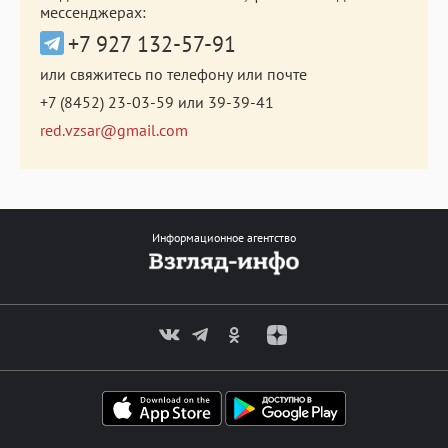
мессенджерах:
+7 927 132-57-91
или свяжитесь по телефону или почте
+7 (8452) 23-03-59
или
39-39-41
red.vzsar@gmail.com
Информационное агентство