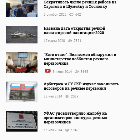
Сократилось число речных рейсов из
Саратова в Шумейку и Сосновку
5 октября 2022
642
Названа дата открытия речной
пассажирской навигации-2020
17 марта 2020
7521
"Есть ответ". Бизнесмен обнаружил в
министерстве лоббистов речного
перевозчика
5 июня 2014
3665
Арбитраж и СУ СКР изучат законность
договоров на речные перевозки
28 мая 2014
2029
УФАС удовлетворило жалобу на
организаторов конкурса речных
перевозчиков
13 мая 2014
1949